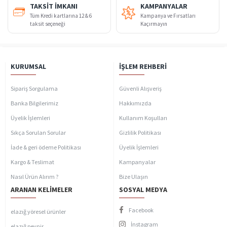
TAKSIT İMKANI
KAMPANYALAR
Tüm Kredi kartlarına 12 & 6
Kampanya ve Fırsatları
taksit seçeneği
Kaçırmayın
KURUMSAL
İŞLEM REHBERI
Sipariş Sorgulama
Güvenli Alışveriş
Banka Bilgilerimiz
Hakkımızda
Üyelik İşlemleri
Kullanım Koşulları
Sıkça Sorulan Sorular
Gizlilik Politikası
İade & geri ödeme Politikası
Üyelik İşlemleri
Kargo & Teslimat
Kampanyalar
Nasıl Ürün Alırım ?
Bize Ulaşın
ARANAN KELIMELER
SOSYAL MEDYA
Facebook
elazığ yöresel ürünler
İnstagram
elazığ peynir