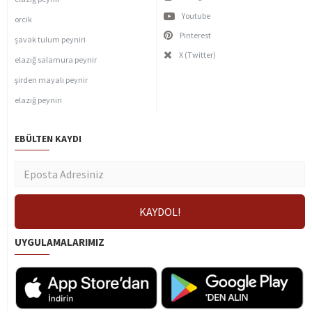
Youtube
orcik
Pinterest
şavak tulum peyniri
X (Twitter)
elazığ salamura peynir
şirden mayalı peynir
elazığ peyniri
EBÜLTEN KAYDI
UYGULAMALARIMIZ