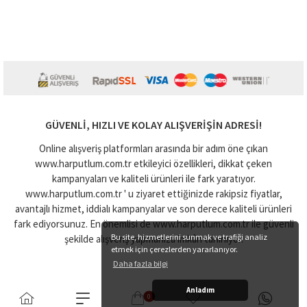
GÜVENLI, HIZLI VE KOLAY ALIŞVERIŞIN ADRESI!
Online alışveriş platformları arasında bir adım öne çıkan
www.harputlum.com.tr etkileyici özellikleri, dikkat çeken
kampanyaları ve kaliteli ürünleri ile fark yaratıyor.
www.harputlum.com.tr ' u ziyaret ettiğinizde rakipsiz fiyatlar,
avantajlı hizmet, iddialı kampanyalar ve son derece kaliteli ürünleri
fark ediyorsunuz. En önemlisi de www.harputlum.com.tr ile güvenli
Bu site, hizmetlerini sunmak ve trafiği analiz
şekilde alışveriş yapmanıza imkân tanınıyor.
etmek için çerezlerden yararlanıyor.
Daha fazla bilgi
Anladım
0