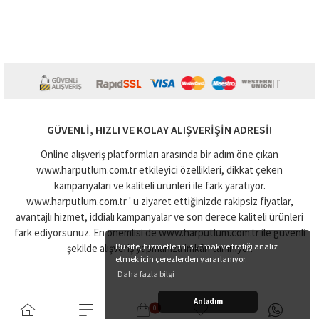
GÜVENLI, HIZLI VE KOLAY ALIŞVERIŞIN ADRESI!
Online alışveriş platformları arasında bir adım öne çıkan
www.harputlum.com.tr etkileyici özellikleri, dikkat çeken
kampanyaları ve kaliteli ürünleri ile fark yaratıyor.
www.harputlum.com.tr ' u ziyaret ettiğinizde rakipsiz fiyatlar,
avantajlı hizmet, iddialı kampanyalar ve son derece kaliteli ürünleri
fark ediyorsunuz. En önemlisi de www.harputlum.com.tr ile güvenli
Bu site, hizmetlerini sunmak ve trafiği analiz
şekilde alışveriş yapmanıza imkân tanınıyor.
etmek için çerezlerden yararlanıyor.
Daha fazla bilgi
Anladım
0