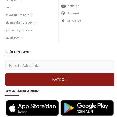
Youtube
orcik
Pinterest
şavak tulum peyniri
X (Twitter)
elazığ salamura peynir
şirden mayalı peynir
elazığ peyniri
EBÜLTEN KAYDI
UYGULAMALARIMIZ