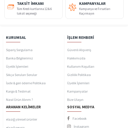
TAKSIT İMKANI
KAMPANYALAR
Tüm Kredi kartlarına 12 & 6
Kampanya ve Fırsatları
taksit seçeneği
Kaçırmayın
KURUMSAL
İŞLEM REHBERI
Sipariş Sorgulama
Güvenli Alışveriş
Banka Bilgilerimiz
Hakkımızda
Üyelik İşlemleri
Kullanım Koşulları
Sıkça Sorulan Sorular
Gizlilik Politikası
İade & geri ödeme Politikası
Üyelik İşlemleri
Kargo & Teslimat
Kampanyalar
Nasıl Ürün Alırım ?
Bize Ulaşın
ARANAN KELIMELER
SOSYAL MEDYA
Facebook
elazığ yöresel ürünler
İnstagram
elazığ peynir