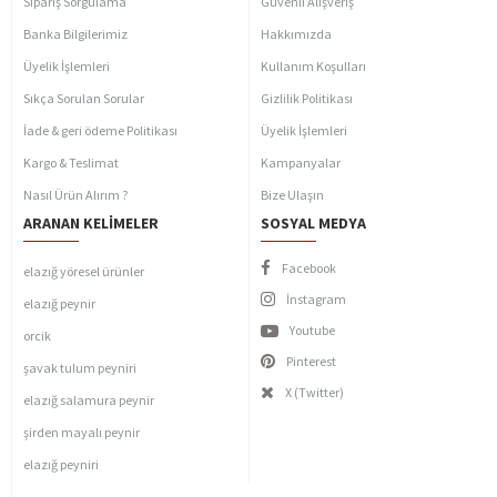
Sipariş Sorgulama
Güvenli Alışveriş
Banka Bilgilerimiz
Hakkımızda
Üyelik İşlemleri
Kullanım Koşulları
Sıkça Sorulan Sorular
Gizlilik Politikası
İade & geri ödeme Politikası
Üyelik İşlemleri
Kargo & Teslimat
Kampanyalar
Nasıl Ürün Alırım ?
Bize Ulaşın
ARANAN KELIMELER
SOSYAL MEDYA
Facebook
elazığ yöresel ürünler
İnstagram
elazığ peynir
Youtube
orcik
Pinterest
şavak tulum peyniri
X (Twitter)
elazığ salamura peynir
şirden mayalı peynir
elazığ peyniri