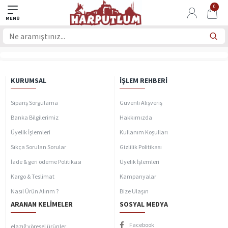
0
KURUMSAL
İŞLEM REHBERI
Sipariş Sorgulama
Güvenli Alışveriş
Banka Bilgilerimiz
Hakkımızda
Üyelik İşlemleri
Kullanım Koşulları
Sıkça Sorulan Sorular
Gizlilik Politikası
İade & geri ödeme Politikası
Üyelik İşlemleri
Kargo & Teslimat
Kampanyalar
Nasıl Ürün Alırım ?
Bize Ulaşın
ARANAN KELIMELER
SOSYAL MEDYA
Facebook
elazığ yöresel ürünler