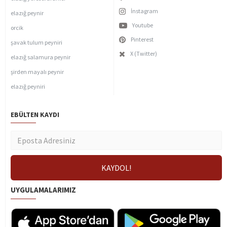
İnstagram
elazığ peynir
Youtube
orcik
Pinterest
şavak tulum peyniri
X (Twitter)
elazığ salamura peynir
şirden mayalı peynir
elazığ peyniri
EBÜLTEN KAYDI
UYGULAMALARIMIZ