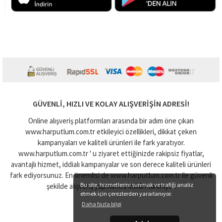
GÜVENLI, HIZLI VE KOLAY ALIŞVERIŞIN ADRESI!
Online alışveriş platformları arasında bir adım öne çıkan
www.harputlum.com.tr etkileyici özellikleri, dikkat çeken
kampanyaları ve kaliteli ürünleri ile fark yaratıyor.
www.harputlum.com.tr ' u ziyaret ettiğinizde rakipsiz fiyatlar,
avantajlı hizmet, iddialı kampanyalar ve son derece kaliteli ürünleri
fark ediyorsunuz. En önemlisi de www.harputlum.com.tr ile güvenli
Bu site, hizmetlerini sunmak ve trafiği analiz
şekilde alışveriş yapmanıza imkân tanınıyor.
etmek için çerezlerden yararlanıyor.
Daha fazla bilgi