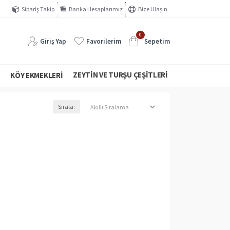
Sipariş Takip
Banka Hesaplarımız
Bize Ulaşın
0
Giriş Yap
Favorilerim
Sepetim
ZEYTIN VE TURŞU ÇEŞITLERI
I
KÖY EKMEKLERI
Sırala: