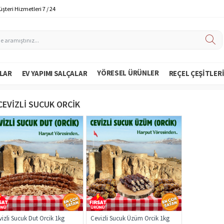
şteri Hizmetleri 7 / 24
YÖRESEL ÜRÜNLER
LAR
EV YAPIMI SALÇALAR
REÇEL ÇEŞITLER
CEVIZLI SUCUK ORCIK
izli Sucuk Dut Orcik 1kg
Cevizli Sucuk Üzüm Orcik 1kg