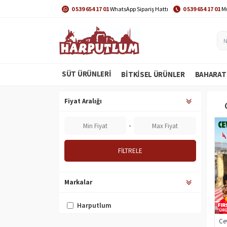
0 539 654 17 01
WhatsApp Sipariş Hattı
0 539 654 17 01
Mü
SÜT ÜRÜNLERİ
BITKISEL ÜRÜNLER
BAHARAT
Fiyat Aralığı
-
FILTRELE
Markalar
Harputlum
Cev