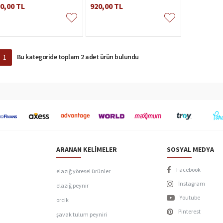
0,00 TL
920,00 TL
Bu kategoride toplam 2 adet ürün bulundu
1
ARANAN KELIMELER
SOSYAL MEDYA
Facebook
elazığ yöresel ürünler
İnstagram
elazığ peynir
Youtube
orcik
Pinterest
şavak tulum peyniri