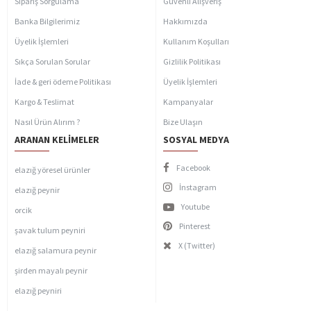
Sipariş Sorgulama
Güvenli Alışveriş
Banka Bilgilerimiz
Hakkımızda
Üyelik İşlemleri
Kullanım Koşulları
Sıkça Sorulan Sorular
Gizlilik Politikası
İade & geri ödeme Politikası
Üyelik İşlemleri
Kargo & Teslimat
Kampanyalar
Nasıl Ürün Alırım ?
Bize Ulaşın
ARANAN KELIMELER
SOSYAL MEDYA
Facebook
elazığ yöresel ürünler
İnstagram
elazığ peynir
Youtube
orcik
Pinterest
şavak tulum peyniri
X (Twitter)
elazığ salamura peynir
şirden mayalı peynir
elazığ peyniri