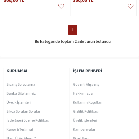
300,00 TL
300,00 TL
1
Bu kategoride toplam 2 adet ürün bulundu
KURUMSAL
İŞLEM REHBERI
Sipariş Sorgulama
Güvenli Alışveriş
Banka Bilgilerimiz
Hakkımızda
Üyelik İşlemleri
Kullanım Koşulları
Sıkça Sorulan Sorular
Gizlilik Politikası
İade & geri ödeme Politikası
Üyelik İşlemleri
Kargo & Teslimat
Kampanyalar
Nasıl Ürün Alırım ?
Bize Ulaşın