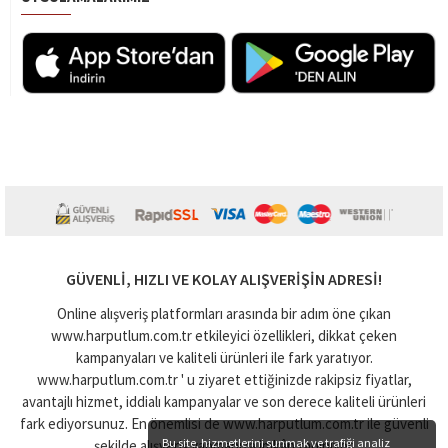
GÜVENLI, HIZLI VE KOLAY ALIŞVERIŞIN ADRESI!
Online alışveriş platformları arasında bir adım öne çıkan
www.harputlum.com.tr etkileyici özellikleri, dikkat çeken
kampanyaları ve kaliteli ürünleri ile fark yaratıyor.
www.harputlum.com.tr ' u ziyaret ettiğinizde rakipsiz fiyatlar,
avantajlı hizmet, iddialı kampanyalar ve son derece kaliteli ürünleri
fark ediyorsunuz. En önemlisi de www.harputlum.com.tr ile güvenli
Bu site, hizmetlerini sunmak ve trafiği analiz
şekilde alışveriş yapmanıza imkân tanınıyor.