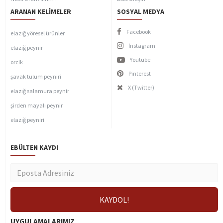
ARANAN KELIMELER
SOSYAL MEDYA
Facebook
elazığ yöresel ürünler
İnstagram
elazığ peynir
Youtube
orcik
Pinterest
şavak tulum peyniri
X (Twitter)
elazığ salamura peynir
şirden mayalı peynir
elazığ peyniri
EBÜLTEN KAYDI
UYGULAMALARIMIZ