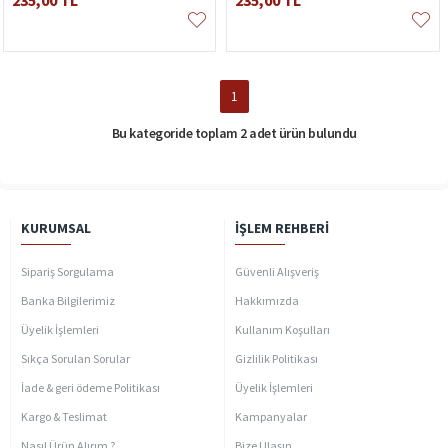
235,00 TL
235,00 TL
1
Bu kategoride toplam 2 adet ürün bulundu
KURUMSAL
İŞLEM REHBERI
Sipariş Sorgulama
Güvenli Alışveriş
Banka Bilgilerimiz
Hakkımızda
Üyelik İşlemleri
Kullanım Koşulları
Sıkça Sorulan Sorular
Gizlilik Politikası
İade & geri ödeme Politikası
Üyelik İşlemleri
Kargo & Teslimat
Kampanyalar
Nasıl Ürün Alırım ?
Bize Ulaşın