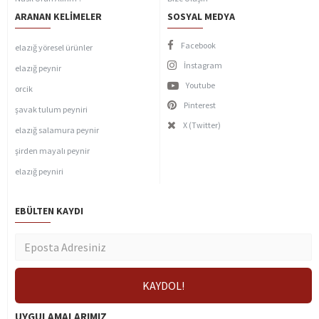
ARANAN KELIMELER
SOSYAL MEDYA
Facebook
elazığ yöresel ürünler
İnstagram
elazığ peynir
Youtube
orcik
Pinterest
şavak tulum peyniri
X (Twitter)
elazığ salamura peynir
şirden mayalı peynir
elazığ peyniri
EBÜLTEN KAYDI
UYGULAMALARIMIZ