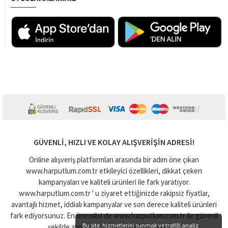
GÜVENLI, HIZLI VE KOLAY ALIŞVERIŞIN ADRESI!
Online alışveriş platformları arasında bir adım öne çıkan
www.harputlum.com.tr etkileyici özellikleri, dikkat çeken
kampanyaları ve kaliteli ürünleri ile fark yaratıyor.
www.harputlum.com.tr ' u ziyaret ettiğinizde rakipsiz fiyatlar,
avantajlı hizmet, iddialı kampanyalar ve son derece kaliteli ürünleri
fark ediyorsunuz. En önemlisi de www.harputlum.com.tr ile güvenli
Bu site, hizmetlerini sunmak ve trafiği analiz
şekilde alışveriş yapmanıza imkân tanınıyor.