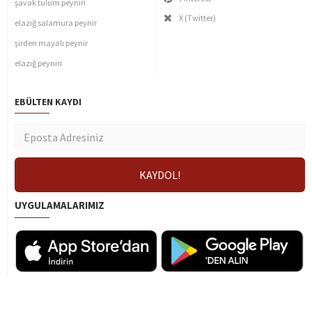
şavak tulum peyniri
X (Twitter)
elazığ salamura peynir
şirden mayalı peynir
elazığ peyniri
EBÜLTEN KAYDI
UYGULAMALARIMIZ