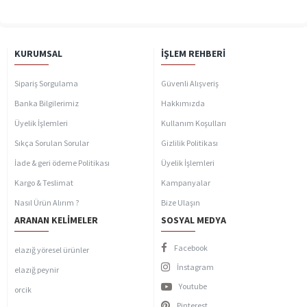
KURUMSAL
İŞLEM REHBERI
Sipariş Sorgulama
Güvenli Alışveriş
Banka Bilgilerimiz
Hakkımızda
Üyelik İşlemleri
Kullanım Koşulları
Sıkça Sorulan Sorular
Gizlilik Politikası
İade & geri ödeme Politikası
Üyelik İşlemleri
Kargo & Teslimat
Kampanyalar
Nasıl Ürün Alırım ?
Bize Ulaşın
ARANAN KELIMELER
SOSYAL MEDYA
Facebook
elazığ yöresel ürünler
İnstagram
elazığ peynir
Youtube
orcik
Pinterest