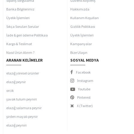
Sipariş Sorgulama
Güvenli Alışveriş
Banka Bilgilerimiz
Hakkımızda
Üyelik İşlemleri
Kullanım Koşulları
Sıkça Sorulan Sorular
Gizlilik Politikası
İade & geri ödeme Politikası
Üyelik İşlemleri
Kargo & Teslimat
Kampanyalar
Nasıl Ürün Alırım ?
Bize Ulaşın
ARANAN KELIMELER
SOSYAL MEDYA
Facebook
elazığ yöresel ürünler
İnstagram
elazığ peynir
Youtube
orcik
Pinterest
şavak tulum peyniri
X (Twitter)
elazığ salamura peynir
şirden mayalı peynir
elazığ peyniri