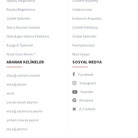
Sipariş Sorgulama
Güvenli Alışveriş
Banka Bilgilerimiz
Hakkımızda
Üyelik İşlemleri
Kullanım Koşulları
Sıkça Sorulan Sorular
Gizlilik Politikası
İade & geri ödeme Politikası
Üyelik İşlemleri
Kargo & Teslimat
Kampanyalar
Nasıl Ürün Alırım ?
Bize Ulaşın
ARANAN KELIMELER
SOSYAL MEDYA
Facebook
elazığ yöresel ürünler
İnstagram
elazığ peynir
Youtube
orcik
Pinterest
şavak tulum peyniri
X (Twitter)
elazığ salamura peynir
şirden mayalı peynir
elazığ peyniri