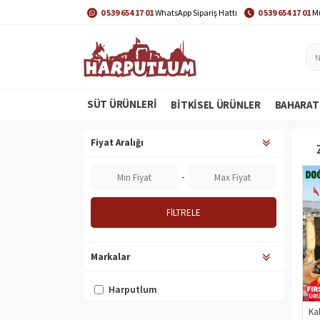
0 539 654 17 01
WhatsApp Sipariş Hattı
0 539 654 17 01
Mü
SÜT ÜRÜNLERİ
BITKISEL ÜRÜNLER
BAHARAT
Fiyat Aralığı
-
FILTRELE
Markalar
Harputlum
Ka