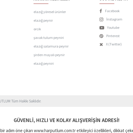
Facebook
elazığ yöresel ürünler
İnstagram
elazığ peynir
Youtube
orcik
Pinterest
şavak tulum peyniri
X (Twitter)
elazığ salamura peynir
şirden mayalı peynir
elazığ peyniri
TLUM Tüm Hakkı Saklıdır.
GÜVENLI, HIZLI VE KOLAY ALIŞVERIŞIN ADRESI!
 bir adım öne çıkan www.harputlum.com.tr etkileyici özellikleri, dikkat çeke