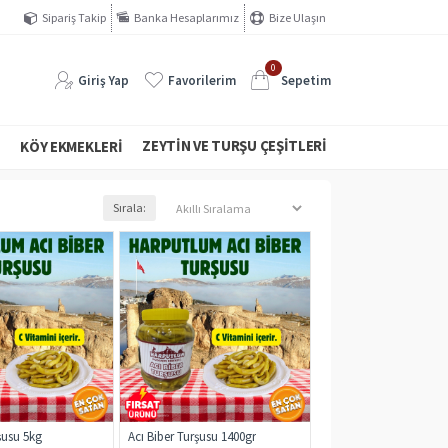
Sipariş Takip
Banka Hesaplarımız
Bize Ulaşın
0
Giriş Yap
Favorilerim
Sepetim
ZEYTIN VE TURŞU ÇEŞITLERI
I
KÖY EKMEKLERI
Sırala:
şusu 5kg
Acı Biber Turşusu 1400gr