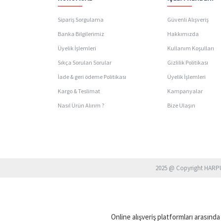
Sipariş Sorgulama
Güvenli Alışveriş
Banka Bilgilerimiz
Hakkımızda
Üyelik İşlemleri
Kullanım Koşulları
Sıkça Sorulan Sorular
Gizlilik Politikası
İade & geri ödeme Politikası
Üyelik İşlemleri
Kargo & Teslimat
Kampanyalar
Nasıl Ürün Alırım ?
Bize Ulaşın
2025 @ Copyright HARPU
Online alışveriş platformları arasında