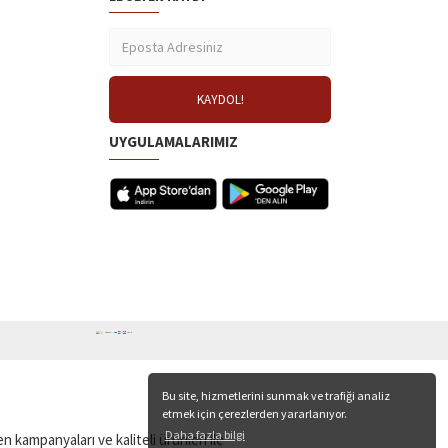
UYGULAMALARIMIZ
Bu site, hizmetlerini sunmak ve trafiği analiz
etmek için çerezlerden yararlanıyor.
Daha fazla bilgi
n kampanyaları ve kaliteli ürünleri ile