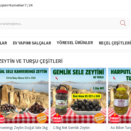
şteri Hizmetleri 7 / 24
YÖRESEL ÜRÜNLER
LAR
EV YAPIMI SALÇALAR
REÇEL ÇEŞITLER
ZEYTIN VE TURŞU ÇEŞITLERI
hverengi Zeytin Doğal Sele 1kg
1.5kg Net Gemlik Zeytin
Acı Biber Tur