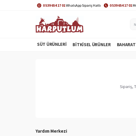
0 539 654 17 01
WhatsApp Sipariş Hattı
0 539 654 17 01
Mü
SÜT ÜRÜNLERİ
BITKISEL ÜRÜNLER
BAHARAT
Sipariş, 
Yardım Merkezi