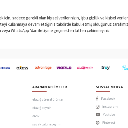
çin, sadece gerekli olan kişisel verilerinizin, işbu gizlilik ve kişisel verile
kullanmaya devam ettiğiniz takdirde kabul etmiş olduğunuz tarafımızca va
n veya WhatsApp 'dan iletişime geçmekten lütfen çekinmeyiniz.
ARANAN KELIMELER
SOSYAL MEDYA
Facebook
elazığ yöresel ürünler
İnstagram
elazığ peynir
Youtube
orcik
Pinterest
şavak tulum peyniri