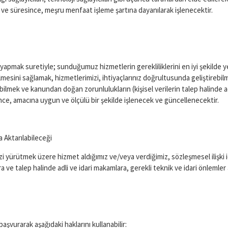
 ve süresince, meşru menfaat işleme şartına dayanılarak işlenecektir.
iz yapmak suretiyle; sunduğumuz hizmetlerin gerekliliklerini en iyi şekilde 
mesini sağlamak, hizmetlerimizi, ihtiyaçlarınız doğrultusunda geliştirebil
abilmek ve kanundan doğan zorunlulukların (kişisel verilerin talep halinde a
nce, amacına uygun ve ölçülü bir şekilde işlenecek ve güncellenecektir.
a Aktarılabileceği
imizi yürütmek üzere hizmet aldığımız ve/veya verdiğimiz, sözleşmesel ilişki 
ara ve talep halinde adli ve idari makamlara, gerekli teknik ve idari önlemler 
vurarak aşağıdaki haklarını kullanabilir: