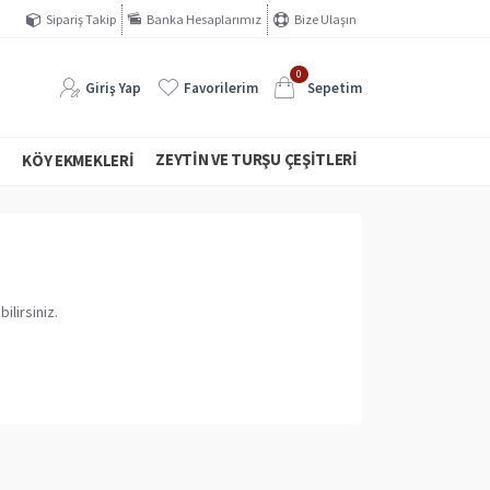
Sipariş Takip
Banka Hesaplarımız
Bize Ulaşın
0
Giriş Yap
Favorilerim
Sepetim
ZEYTIN VE TURŞU ÇEŞITLERI
I
KÖY EKMEKLERI
ilirsiniz.