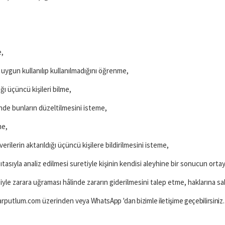
e,
 uygun kullanılıp kullanılmadığını öğrenme,
ığı üçüncü kişileri bilme,
linde bunların düzeltilmesini isteme,
me,
 verilerin aktarıldığı üçüncü kişilere bildirilmesini isteme,
tasıyla analiz edilmesi suretiyle kişinin kendisi aleyhine bir sonucun orta
biyle zarara uğraması hâlinde zararın giderilmesini talep etme, haklarına sah
@harputlum.com üzerinden
veya WhatsApp 'dan
bizimle iletişime geçebilirsiniz.