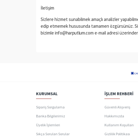
İletişim
Sizlere hizmet sunabilmek amaçlı analizler yapabilmek i
edip etmemek hususunda tamamen özgürsünüz. Siteyi 
bizimle
info@harputlum.com
e-mail adresi üzerinde
KURUMSAL
İŞLEM REHBERI
Sipariş Sorgulama
Güvenli Alışveriş
Banka Bilgilerimiz
Hakkımızda
Üyelik İşlemleri
Kullanım Koşulları
Sıkça Sorulan Sorular
Gizlilik Politikası