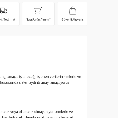
 & Teslimat
Nasıl Ürün Alırım ?
Güvenli Alışveriş
 hangi amaçla işleneceği, işlenen verilerin kimlerle ve
ğu hususunda sizleri aydınlatmayı amaçlıyoruz.
, otomatik veya otomatik olmayan yöntemlerle ve
erek, kaydedilerek, depolanarak ve güncellenerek,