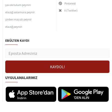
Pinterest
şavak tulum peyniri
X (Twitter)
elazığ salamura peynir
şirden mayalı peynir
elazığ peyniri
EBÜLTEN KAYDI
UYGULAMALARIMIZ