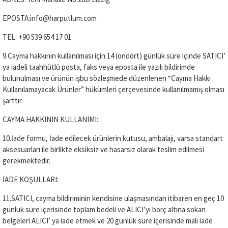
EPOSTA:info@harputlum.com
TEL: +90 539 654 17 01
9.Cayma hakkının kullanılması için 14 (ondört) günlük süre içinde SATICI’
ya iadeli taahhütlü posta, faks veya eposta ile yazılı bildirimde
bulunulması ve ürünün işbu sözleşmede düzenlenen “Cayma Hakkı
Kullanılamayacak Ürünler” hükümleri çerçevesinde kullanılmamış olması
şarttır.
CAYMA HAKKININ KULLANIMI:
10.İade formu, İade edilecek ürünlerin kutusu, ambalajı, varsa standart
aksesuarları ile birlikte eksiksiz ve hasarsız olarak teslim edilmesi
gerekmektedir.
İADE KOŞULLARI:
11.SATICI, cayma bildiriminin kendisine ulaşmasından itibaren en geç 10
günlük süre içerisinde toplam bedeli ve ALICI’yı borç altına sokan
belgeleri ALICI’ ya iade etmek ve 20 günlük süre içerisinde malı iade