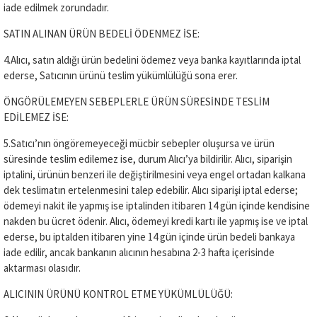
iade edilmek zorundadır.
SATIN ALINAN ÜRÜN BEDELİ ÖDENMEZ İSE:
4.Alıcı, satın aldığı ürün bedelini ödemez veya banka kayıtlarında iptal
ederse, Satıcının ürünü teslim yükümlülüğü sona erer.
ÖNGÖRÜLEMEYEN SEBEPLERLE ÜRÜN SÜRESİNDE TESLİM
EDİLEMEZ İSE:
5.Satıcı’nın öngöremeyeceği mücbir sebepler oluşursa ve ürün
süresinde teslim edilemez ise, durum Alıcı’ya bildirilir. Alıcı, siparişin
iptalini, ürünün benzeri ile değiştirilmesini veya engel ortadan kalkana
dek teslimatın ertelenmesini talep edebilir. Alıcı siparişi iptal ederse;
ödemeyi nakit ile yapmış ise iptalinden itibaren 14 gün içinde kendisine
nakden bu ücret ödenir. Alıcı, ödemeyi kredi kartı ile yapmış ise ve iptal
ederse, bu iptalden itibaren yine 14 gün içinde ürün bedeli bankaya
iade edilir, ancak bankanın alıcının hesabına 2-3 hafta içerisinde
aktarması olasıdır.
ALICININ ÜRÜNÜ KONTROL ETME YÜKÜMLÜLÜĞÜ: