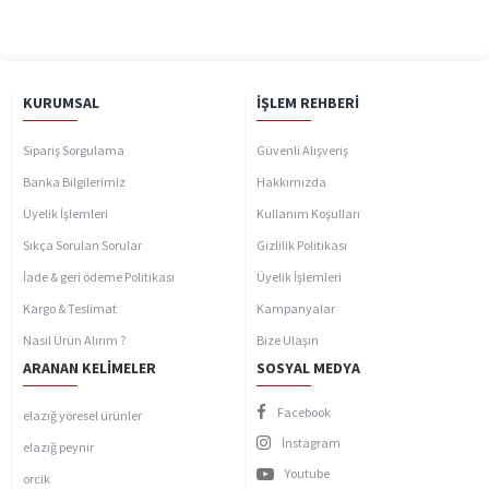
KURUMSAL
İŞLEM REHBERI
Sipariş Sorgulama
Güvenli Alışveriş
Banka Bilgilerimiz
Hakkımızda
Üyelik İşlemleri
Kullanım Koşulları
Sıkça Sorulan Sorular
Gizlilik Politikası
İade & geri ödeme Politikası
Üyelik İşlemleri
Kargo & Teslimat
Kampanyalar
Nasıl Ürün Alırım ?
Bize Ulaşın
ARANAN KELIMELER
SOSYAL MEDYA
Facebook
elazığ yöresel ürünler
İnstagram
elazığ peynir
Youtube
orcik