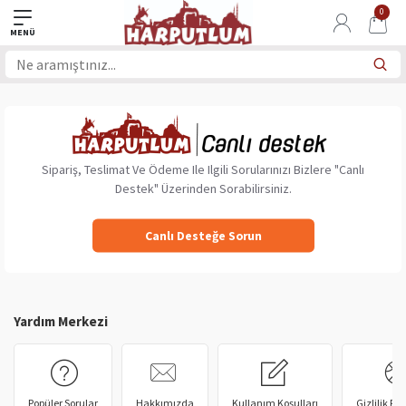
0
Sipariş, Teslimat Ve Ödeme Ile Ilgili Sorularınızı Bizlere "Canlı
Destek" Üzerinden Sorabilirsiniz.
Canlı Desteğe Sorun
Yardım Merkezi
Popüler Sorular
Hakkımızda
Kullanım Koşulları
Gizlilik Pol