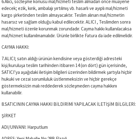
6.Alıcı, sözleşme konusu mal/hizmeti teslim almadan önce muayene
edecek; ezik, kırık, ambalajı yırtılmış vb. hasarlı ve ayıplı mal/hizmeti
kargo şirketinden teslim almayacaktır. Teslim alınan mal/hizmetin
hasarsız ve sağlam olduğu kabul edilecektir. ALICI , Teslimden sonra
mal/hizmeti özenle korunmak zorundadır. Cayma hakkı kullanılacaksa
mal/hizmet kullanılmamalıdır. Ürünle birlikte Fatura da iade edilmelidir.
CAYMA HAKKI:
7.ALICI; satın aldığı ürünün kendisine veya gösterdiği adresteki
kişi/kuruluşa teslim tarihinden itibaren 14 (on dört) gün içerisinde,
SATICI’ya aşağıdaki iletişim bilgileri üzerinden bildirmek şartıyla hiçbir
hukuki ve cezai sorumluluk üstlenmeksizin ve hiçbir gerekçe
göstermeksizin malı reddederek sözleşmeden cayma hakkını
kullanabilir.
8.SATICININ CAYMA HAKKI BİLDİRİMİ YAPILACAK İLETİŞİM BİLGİLERİ:
ŞİRKET
ADI/UNVANI: Harputlum
ADRES: Yeni Mahalle No:28B Elazığ