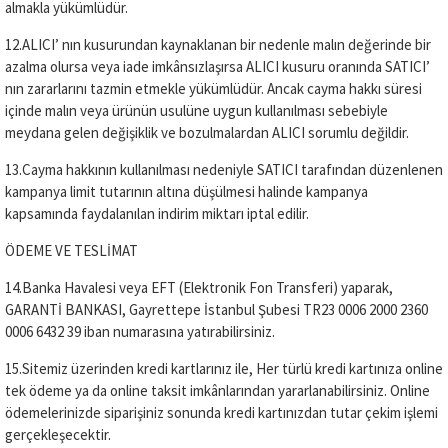
almakla yükümlüdür.
12.ALICI’ nın kusurundan kaynaklanan bir nedenle malın değerinde bir
azalma olursa veya iade imkânsızlaşırsa ALICI kusuru oranında SATICI’
nın zararlarını tazmin etmekle yükümlüdür. Ancak cayma hakkı süresi
içinde malın veya ürünün usulüne uygun kullanılması sebebiyle
meydana gelen değişiklik ve bozulmalardan ALICI sorumlu değildir.
13.Cayma hakkının kullanılması nedeniyle SATICI tarafından düzenlenen
kampanya limit tutarının altına düşülmesi halinde kampanya
kapsamında faydalanılan indirim miktarı iptal edilir.
ÖDEME VE TESLİMAT
14.Banka Havalesi veya EFT (Elektronik Fon Transferi) yaparak,
GARANTİ BANKASI, Gayrettepe İstanbul Şubesi TR23 0006 2000 2360
0006 6432 39 iban numarasına yatırabilirsiniz.
15.Sitemiz üzerinden kredi kartlarınız ile, Her türlü kredi kartınıza online
tek ödeme ya da online taksit imkânlarından yararlanabilirsiniz. Online
ödemelerinizde siparişiniz sonunda kredi kartınızdan tutar çekim işlemi
gerçekleşecektir.