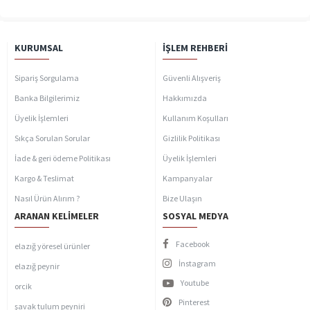
KURUMSAL
İŞLEM REHBERI
Sipariş Sorgulama
Güvenli Alışveriş
Banka Bilgilerimiz
Hakkımızda
Üyelik İşlemleri
Kullanım Koşulları
Sıkça Sorulan Sorular
Gizlilik Politikası
İade & geri ödeme Politikası
Üyelik İşlemleri
Kargo & Teslimat
Kampanyalar
Nasıl Ürün Alırım ?
Bize Ulaşın
ARANAN KELIMELER
SOSYAL MEDYA
Facebook
elazığ yöresel ürünler
İnstagram
elazığ peynir
Youtube
orcik
Pinterest
şavak tulum peyniri