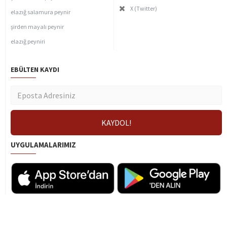
X (Twitter)
elazığ salamura peynir
şirden mayalı peynir
elazığ peyniri
EBÜLTEN KAYDI
UYGULAMALARIMIZ