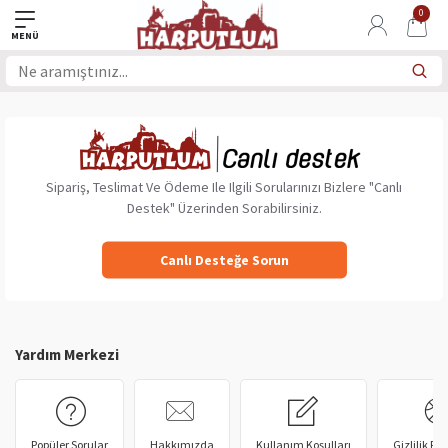
0
Sipariş, Teslimat Ve Ödeme Ile Ilgili Sorularınızı Bizlere "Canlı
Destek" Üzerinden Sorabilirsiniz.
Canlı Desteğe Sorun
Yardım Merkezi
Popüler Sorular
Hakkımızda
Kullanım Koşulları
Gizlilik Pol