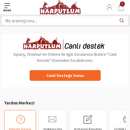
0
Sipariş, Teslimat Ve Ödeme Ile Ilgili Sorularınızı Bizlere "Canlı
Destek" Üzerinden Sorabilirsiniz.
Canlı Desteğe Sorun
Yardım Merkezi
Popüler Sorular
Hakkımızda
Kullanım Koşulları
Gizlilik Pol