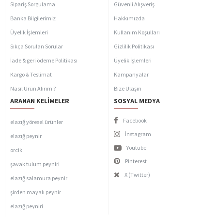
Sipariş Sorgulama
Güvenli Alışveriş
Banka Bilgilerimiz
Hakkımızda
Üyelik İşlemleri
Kullanım Koşulları
Sıkça Sorulan Sorular
Gizlilik Politikası
İade & geri ödeme Politikası
Üyelik İşlemleri
Kargo & Teslimat
Kampanyalar
Nasıl Ürün Alırım ?
Bize Ulaşın
ARANAN KELIMELER
SOSYAL MEDYA
Facebook
elazığ yöresel ürünler
İnstagram
elazığ peynir
Youtube
orcik
Pinterest
şavak tulum peyniri
X (Twitter)
elazığ salamura peynir
şirden mayalı peynir
elazığ peyniri