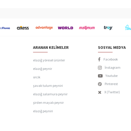
ARANAN KELIMELER
SOSYAL MEDYA
Facebook
elazığ yöresel ürünler
İnstagram
elazığ peynir
Youtube
orcik
Pinterest
şavak tulum peyniri
X (Twitter)
elazığ salamura peynir
şirden mayalı peynir
elazığ peyniri