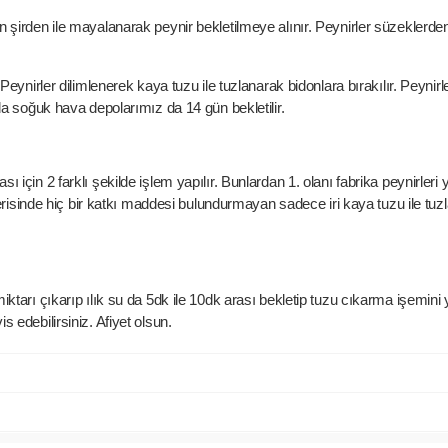
 şirden ile mayalanarak peynir bekletilmeye alınır. Peynirler süzeklerde
 Peynirler dilimlenerek kaya tuzu ile tuzlanarak bidonlara bırakılır. Peyni
a soğuk hava depolarımız da 14 gün bekletilir.
için 2 farklı şekilde işlem yapılır. Bunlardan 1. olanı fabrika peynirler
çerisinde hiç bir katkı maddesi bulundurmayan sadece iri kaya tuzu ile tuzl
tarı çıkarıp ılık su da 5dk ile 10dk arası bekletip tuzu cıkarma işemini 
 edebilirsiniz. Afiyet olsun.