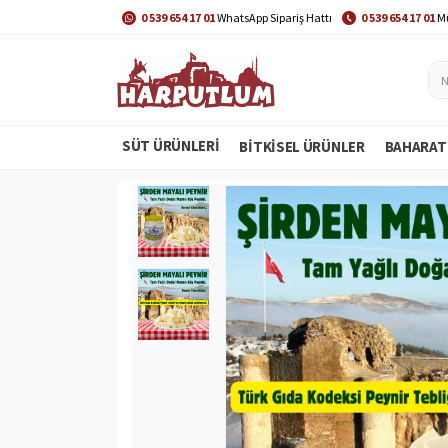
0 539 654 17 01
WhatsApp Sipariş Hattı
0 539 654 17 01
Mü
SÜT ÜRÜNLERİ
BITKISEL ÜRÜNLER
BAHARAT