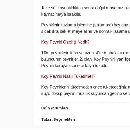
Taze süt kaynatıldıktan sonra doğal mayamız olan
kaynatılmaya bırakılır.
Peynirlerin tuzlama
işlemine
(salamura)
başlanır.
sıcaklıkta
bekletilmeye alınır ve sonra ki aşama d
Köy Peyniri Özelliği Nedir?
Tüm peynirlerin kısa ve uzun süre muhafaza olması 
bulunduran peynirler. 2. olanı Köy Peyniri, yani i
Peyniri koruyan sadece kaya tuzudur.
Köy Peyniri Nasıl Tüketilmeli?
Köy Peynirlerini tüketmeden önce tüketeceğiniz mik
suyu döküp peyniri musluk suyundan gecirip servis
Ürün Yorumları
Taksit Seçenekleri