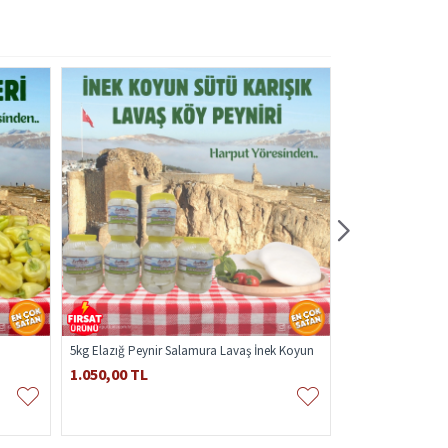
5kg Elazığ Peynir Salamura Lavaş İnek Koyun
Harputlum Şavak 
1.050,00 TL
600,00 TL