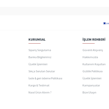
KURUMSAL
İŞLEM REHBERI
Sipariş Sorgulama
Güvenli Alışveriş
Banka Bilgilerimiz
Hakkımızda
Üyelik İşlemleri
Kullanım Koşulları
Sıkça Sorulan Sorular
Gizlilik Politikası
İade & geri ödeme Politikası
Üyelik İşlemleri
Kargo & Teslimat
Kampanyalar
Nasıl Ürün Alırım ?
Bize Ulaşın