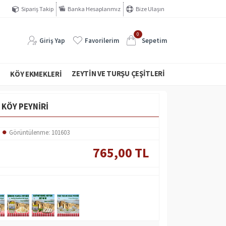
Sipariş Takip
Banka Hesaplarımız
Bize Ulaşın
0
Giriş Yap
Favorilerim
Sepetim
ZEYTIN VE TURŞU ÇEŞITLERI
I
KÖY EKMEKLERI
 KÖY PEYNIRI
Görüntülenme: 101603
765,00 TL