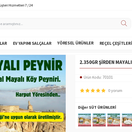
şteri Hizmetleri 7 / 24
YÖRESEL ÜRÜNLER
LAR
EV YAPIMI SALÇALAR
REÇEL ÇEŞITLER
2.350GR ŞIRDEN MAYALI
Ürün Kodu:
70101
0 yorum
Diğer SÜT ÜRÜNLERİ