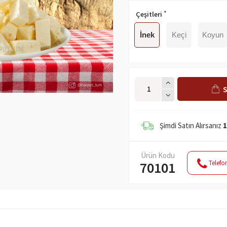
Çeşitleri
İnek
Keçi
Koyun
S
Şimdi Satın Alırsanız
1
Ürün Kodu
Telefon
70101