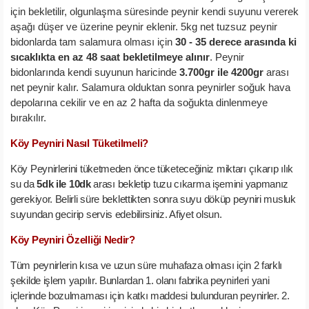
için bekletilir, olgunlaşma süresinde peynir kendi suyunu vererek
aşağı düşer ve üzerine peynir eklenir. 5kg net tuzsuz peynir
bidonlarda tam salamura olması için
30 - 35 derece arasında ki
sıcaklıkta en az 48 saat bekletilmeye alınır
. Peynir
bidonlarında kendi suyunun haricinde
3.700gr ile 4200gr
arası
net peynir kalır. Salamura olduktan sonra peynirler soğuk hava
depolarına cekilir ve en az 2 hafta da soğukta dinlenmeye
bırakılır.
Köy Peyniri Nasıl Tüketilmeli?
Köy Peynirlerini tüketmeden önce tüketeceğiniz miktarı çıkarıp ılık
su da
5dk ile 10dk
arası bekletip tuzu cıkarma işemini yapmanız
gerekiyor. Belirli süre beklettikten sonra suyu döküp peyniri musluk
suyundan gecirip servis edebilirsiniz. Afiyet olsun.
Köy Peyniri Özelliği Nedir?
Tüm peynirlerin kısa ve uzun süre muhafaza olması için 2 farklı
şekilde işlem yapılır. Bunlardan 1. olanı fabrika peynirleri yani
içlerinde bozulmaması için katkı maddesi bulunduran peynirler. 2.