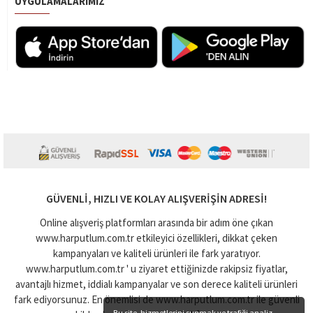
UYGULAMALARIMIZ
GÜVENLI, HIZLI VE KOLAY ALIŞVERIŞIN ADRESI!
Online alışveriş platformları arasında bir adım öne çıkan
www.harputlum.com.tr etkileyici özellikleri, dikkat çeken
kampanyaları ve kaliteli ürünleri ile fark yaratıyor.
www.harputlum.com.tr ' u ziyaret ettiğinizde rakipsiz fiyatlar,
avantajlı hizmet, iddialı kampanyalar ve son derece kaliteli ürünleri
fark ediyorsunuz. En önemlisi de www.harputlum.com.tr ile güvenli
Bu site, hizmetlerini sunmak ve trafiği analiz