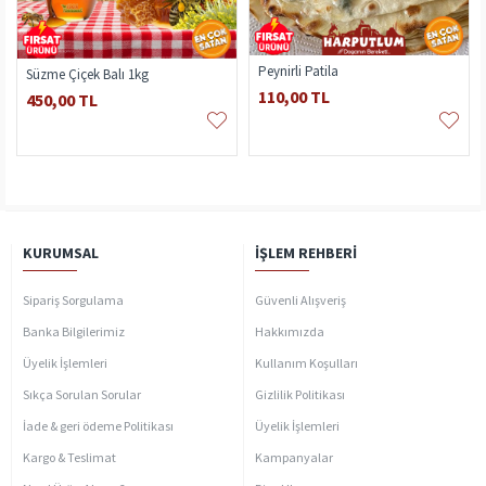
Peynirli Patila
Süzme Çiçek Balı 1kg
110,00 TL
450,00 TL
KURUMSAL
İŞLEM REHBERI
Sipariş Sorgulama
Güvenli Alışveriş
Banka Bilgilerimiz
Hakkımızda
Üyelik İşlemleri
Kullanım Koşulları
Sıkça Sorulan Sorular
Gizlilik Politikası
İade & geri ödeme Politikası
Üyelik İşlemleri
Kargo & Teslimat
Kampanyalar