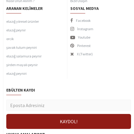
Nasıl Ürün Alırım ?
Bize Ulaşın
ARANAN KELIMELER
SOSYAL MEDYA
Facebook
elazığ yöresel ürünler
İnstagram
elazığ peynir
Youtube
orcik
Pinterest
şavak tulum peyniri
X (Twitter)
elazığ salamura peynir
şirden mayalı peynir
elazığ peyniri
EBÜLTEN KAYDI