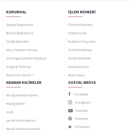
KURUMSAL
İŞLEM REHBERI
Sipariş Sorgulama
Güvenli Alışveriş
Banka Bilgilerimiz
Hakkımızda
Üyelik İşlemleri
Kullanım Koşulları
Sıkça Sorulan Sorular
Gizlilik Politikası
İade & geri ödeme Politikası
Üyelik İşlemleri
Kargo & Teslimat
Kampanyalar
Nasıl Ürün Alırım ?
Bize Ulaşın
ARANAN KELIMELER
SOSYAL MEDYA
Facebook
elazığ yöresel ürünler
İnstagram
elazığ peynir
Youtube
orcik
Pinterest
şavak tulum peyniri
X (Twitter)
elazığ salamura peynir