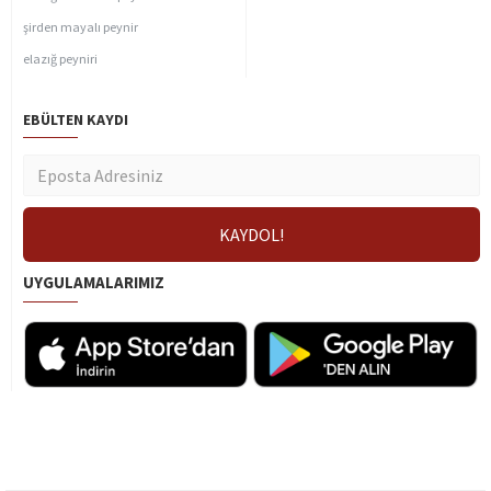
şirden mayalı peynir
elazığ peyniri
EBÜLTEN KAYDI
UYGULAMALARIMIZ