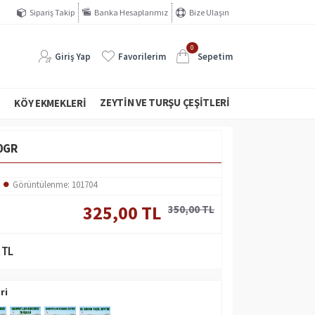
Sipariş Takip
Banka Hesaplarımız
Bize Ulaşın
0
Giriş Yap
Favorilerim
Sepetim
ZEYTIN VE TURŞU ÇEŞITLERI
I
KÖY EKMEKLERI
0GR
Görüntülenme: 101704
325,00 TL
350,00 TL
 TL
ri