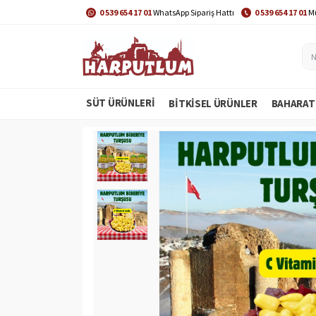
0 539 654 17 01
WhatsApp Sipariş Hattı
0 539 654 17 01
Mü
SÜT ÜRÜNLERİ
BITKISEL ÜRÜNLER
BAHARAT