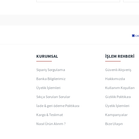
KURUMSAL
İŞLEM REHBERI
Sipariş Sorgulama
Güvenli Alışveriş
Banka Bilgilerimiz
Hakkımızda
Üyelik İşlemleri
Kullanım Koşulları
Sıkça Sorulan Sorular
Gizlilik Politikası
İade & geri ödeme Politikası
Üyelik İşlemleri
Kargo & Teslimat
Kampanyalar
Nasıl Ürün Alırım ?
Bize Ulaşın