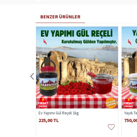
BENZER ÜRÜNLER
kg
Ev Yapımı Gül Reçeli 1kg
Yayık T
225,00 TL
750,0