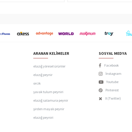
ARANAN KELIMELER
SOSYAL MEDYA
Facebook
elazığ yöresel ürünler
İnstagram
elazığ peynir
Youtube
orcik
Pinterest
şavak tulum peyniri
X (Twitter)
elazığ salamura peynir
şirden mayalı peynir
elazığ peyniri