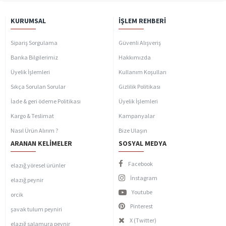
KURUMSAL
İŞLEM REHBERI
Sipariş Sorgulama
Güvenli Alışveriş
Banka Bilgilerimiz
Hakkımızda
Üyelik İşlemleri
Kullanım Koşulları
Sıkça Sorulan Sorular
Gizlilik Politikası
İade & geri ödeme Politikası
Üyelik İşlemleri
Kargo & Teslimat
Kampanyalar
Nasıl Ürün Alırım ?
Bize Ulaşın
ARANAN KELIMELER
SOSYAL MEDYA
Facebook
elazığ yöresel ürünler
İnstagram
elazığ peynir
Youtube
orcik
Pinterest
şavak tulum peyniri
X (Twitter)
elazığ salamura peynir