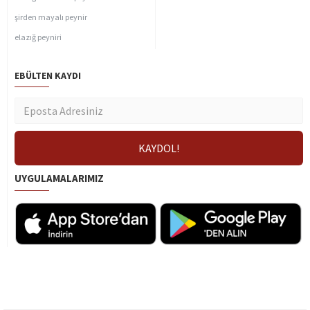
şirden mayalı peynir
elazığ peyniri
EBÜLTEN KAYDI
UYGULAMALARIMIZ