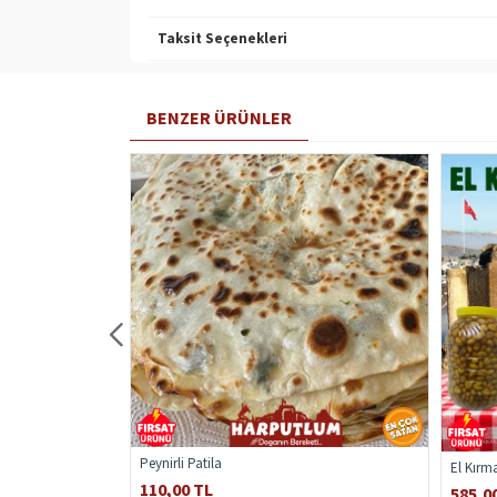
Taksit Seçenekleri
BENZER ÜRÜNLER
Peynirli Patila
El Kırma
110,00 TL
585,0