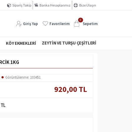
Sipariş Takip
Banka Hesaplarımız
Bize Ulaşın
0
Giriş Yap
Favorilerim
Sepetim
ZEYTIN VE TURŞU ÇEŞITLERI
I
KÖY EKMEKLERI
RCIK 1KG
Görüntülenme: 103451
920,00 TL
 TL