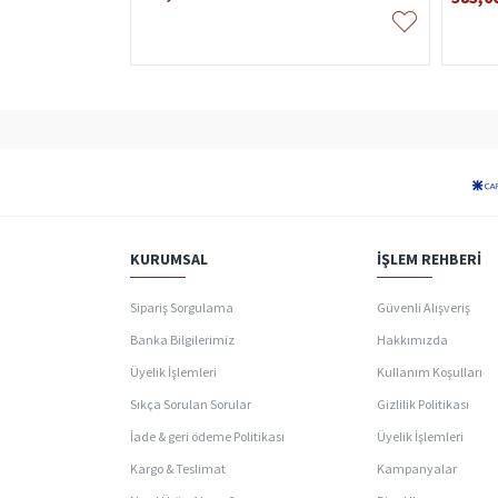
KURUMSAL
İŞLEM REHBERI
Sipariş Sorgulama
Güvenli Alışveriş
Banka Bilgilerimiz
Hakkımızda
Üyelik İşlemleri
Kullanım Koşulları
Sıkça Sorulan Sorular
Gizlilik Politikası
İade & geri ödeme Politikası
Üyelik İşlemleri
Kargo & Teslimat
Kampanyalar