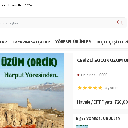
şteri Hizmetleri 7 / 24
YÖRESEL ÜRÜNLER
LAR
EV YAPIMI SALÇALAR
REÇEL ÇEŞITLER
CEVIZLI SUCUK ÜZÜM O
Ürün Kodu:
0506
0 yorum
Havale / EFT Fiyatı :
720,00
Diğer YÖRESEL ÜRÜNLER