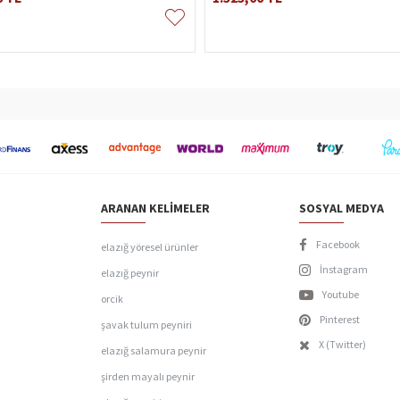
ARANAN KELIMELER
SOSYAL MEDYA
Facebook
elazığ yöresel ürünler
İnstagram
elazığ peynir
Youtube
orcik
Pinterest
şavak tulum peyniri
X (Twitter)
elazığ salamura peynir
şirden mayalı peynir