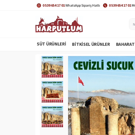
0 539 654 17 01
WhatsApp Sipariş Hattı
0 539 654 17 01
Mü
SÜT ÜRÜNLERİ
BITKISEL ÜRÜNLER
BAHARAT