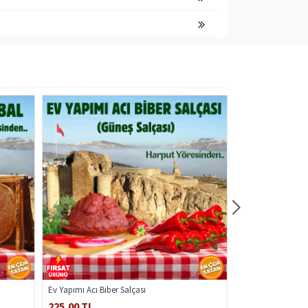
Ev Yapımı Acı Biber Salçası
Yayık Tereyağı Kah
225,00 TL
750,00 TL