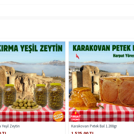
 Yeşil Zeytin
Karakovan Petek Bal 1.200gr
0 TL
1.525,00 TL