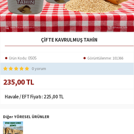
ÇIFTE KAVRULMUŞ TAHIN
Ürün Kodu:
Görüntülenme: 101366
0505
0 yorum
235,00 TL
Havale / EFT Fiyatı :
225,00 TL
Diğer YÖRESEL ÜRÜNLER