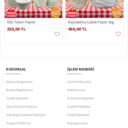
Otlu Tulum Peyniri
Kaynatılmış Çubuk Peynir 1kg
250,00 TL
450,00 TL
KURUMSAL
İŞLEM REHBERI
Sipariş Sorgulama
Güvenli Alışveriş
Banka Bilgilerimiz
Hakkımızda
Üyelik İşlemleri
Kullanım Koşulları
Sıkça Sorulan Sorular
Gizlilik Politikası
İade & geri ödeme Politikası
Üyelik İşlemleri
Kargo & Teslimat
Kampanyalar