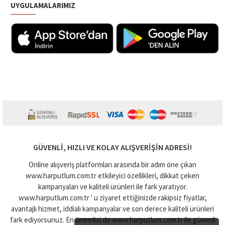
UYGULAMALARIMIZ
GÜVENLI, HIZLI VE KOLAY ALIŞVERIŞIN ADRESI!
Online alışveriş platformları arasında bir adım öne çıkan
www.harputlum.com.tr etkileyici özellikleri, dikkat çeken
kampanyaları ve kaliteli ürünleri ile fark yaratıyor.
www.harputlum.com.tr ' u ziyaret ettiğinizde rakipsiz fiyatlar,
avantajlı hizmet, iddialı kampanyalar ve son derece kaliteli ürünleri
fark ediyorsunuz. En önemlisi de www.harputlum.com.tr ile güvenli