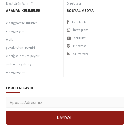
Nasıl Ürün Alırım ?
Bize Ulaşın
ARANAN KELIMELER
SOSYAL MEDYA
Facebook
elazığ yöresel ürünler
İnstagram
elazığ peynir
Youtube
orcik
Pinterest
şavak tulum peyniri
X (Twitter)
elazığ salamura peynir
şirden mayalı peynir
elazığ peyniri
EBÜLTEN KAYDI