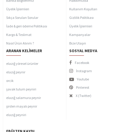
Banka Bilgilerimiz
Hakkımızda
Üyelik İşlemleri
Kullanım Koşulları
Sıkça Sorulan Sorular
Gizlilik Politikası
İade & geri ödeme Politikası
Üyelik İşlemleri
Kargo & Teslimat
Kampanyalar
Nasıl Ürün Alırım ?
Bize Ulaşın
ARANAN KELIMELER
SOSYAL MEDYA
Facebook
elazığ yöresel ürünler
İnstagram
elazığ peynir
Youtube
orcik
Pinterest
şavak tulum peyniri
X (Twitter)
elazığ salamura peynir
şirden mayalı peynir
elazığ peyniri
EBÜLTEN KAYDI