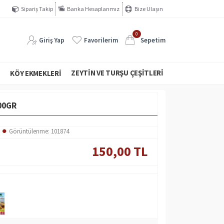
Sipariş Takip
Banka Hesaplarımız
Bize Ulaşın
0
Giriş Yap
Favorilerim
Sepetim
ZEYTIN VE TURŞU ÇEŞITLERI
I
KÖY EKMEKLERI
00GR
Görüntülenme: 101874
150,00 TL