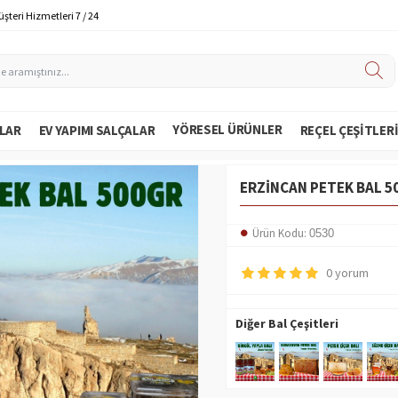
şteri Hizmetleri 7 / 24
YÖRESEL ÜRÜNLER
LAR
EV YAPIMI SALÇALAR
REÇEL ÇEŞITLER
ERZINCAN PETEK BAL 5
Ürün Kodu:
0530
0 yorum
Diğer Bal Çeşitleri