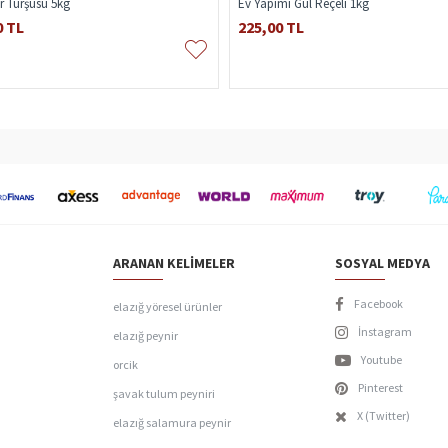
er Turşusu 5kg
Ev Yapımı Gül Reçeli 1kg
0 TL
225,00 TL
ARANAN KELIMELER
SOSYAL MEDYA
Facebook
elazığ yöresel ürünler
İnstagram
elazığ peynir
Youtube
orcik
Pinterest
şavak tulum peyniri
X (Twitter)
elazığ salamura peynir