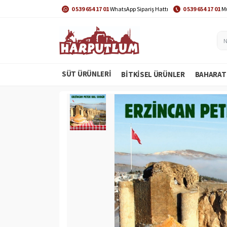
0 539 654 17 01
WhatsApp Sipariş Hattı
0 539 654 17 01
Mü
SÜT ÜRÜNLERİ
BITKISEL ÜRÜNLER
BAHARAT