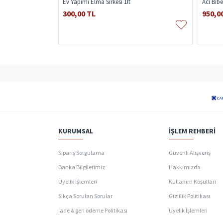
ber
Ev Yapımı Elma Sirkesi 1lt
Acı Bib
300,00 TL
950,0
KURUMSAL
İŞLEM REHBERI
Sipariş Sorgulama
Güvenli Alışveriş
Banka Bilgilerimiz
Hakkımızda
Üyelik İşlemleri
Kullanım Koşulları
Sıkça Sorulan Sorular
Gizlilik Politikası
İade & geri ödeme Politikası
Üyelik İşlemleri