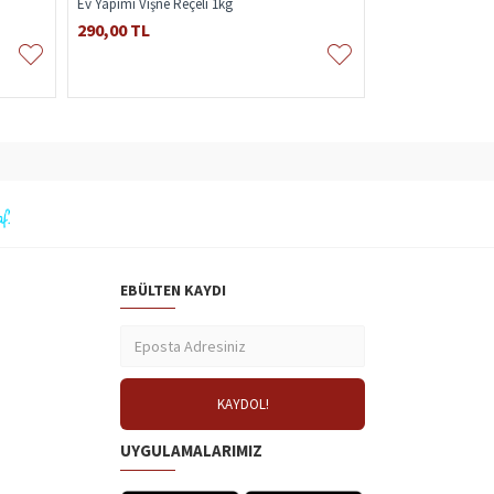
Ev Yapımı Vişne Reçeli 1kg
Kaynatılmış Çubuk
290,00 TL
450,00 TL
EBÜLTEN KAYDI
UYGULAMALARIMIZ