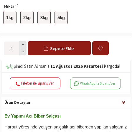
Miktar
1kg
2kg
3kg
5kg
Sepete Ekle
Şimdi Satın Alırsanız
11 Ağustos 2026 Pazartesi
Kargoda!
Telefon ile Sipariş Ver
WhatsApp ile Sipariş Ver
Ürün Detayları
Ev Yapımı Acı Biber Salçası
Harput yöresinde yetişen salçalık acı biberden yapılan salçamız