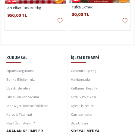
Yufka Ekmek
vaş İnek Koyun
Acı Biber Turşusu 5kg
30,00 TL
950,00 TL
KURUMSAL
İŞLEM REHBERI
Sipariş Sorgulama
Güvenli Alışveriş
Banka Bilgilerimiz
Hakkımızda
Üyelik İşlemleri
Kullanım Koşulları
Sıkça Sorulan Sorular
Gizlilik Politikası
İade & geri ödeme Politikası
Üyelik İşlemleri
Kargo & Teslimat
Kampanyalar
Nasıl Ürün Alırım ?
Bize Ulaşın
ARANAN KELIMELER
SOSYAL MEDYA