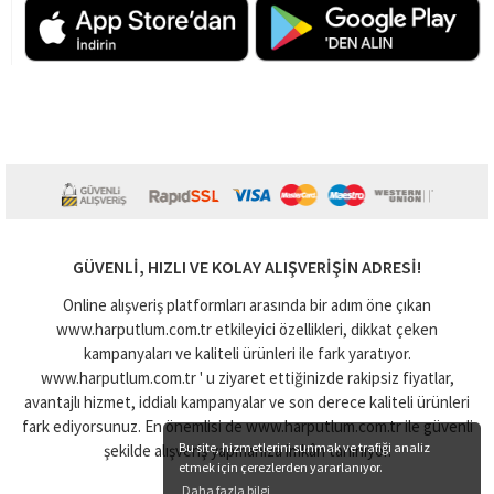
GÜVENLI, HIZLI VE KOLAY ALIŞVERIŞIN ADRESI!
Online alışveriş platformları arasında bir adım öne çıkan
www.harputlum.com.tr etkileyici özellikleri, dikkat çeken
kampanyaları ve kaliteli ürünleri ile fark yaratıyor.
www.harputlum.com.tr ' u ziyaret ettiğinizde rakipsiz fiyatlar,
avantajlı hizmet, iddialı kampanyalar ve son derece kaliteli ürünleri
fark ediyorsunuz. En önemlisi de www.harputlum.com.tr ile güvenli
Bu site, hizmetlerini sunmak ve trafiği analiz
şekilde alışveriş yapmanıza imkân tanınıyor.
etmek için çerezlerden yararlanıyor.
Daha fazla bilgi