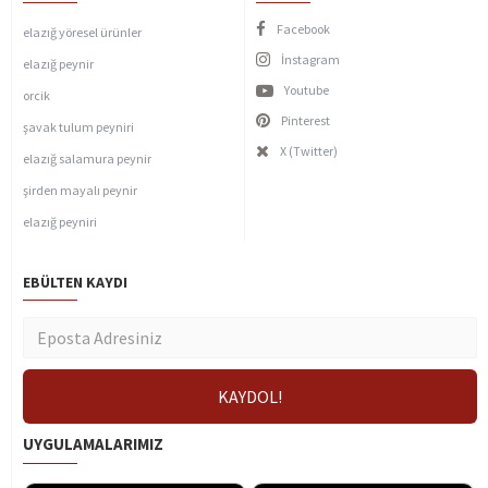
Facebook
elazığ yöresel ürünler
İnstagram
elazığ peynir
Youtube
orcik
Pinterest
şavak tulum peyniri
X (Twitter)
elazığ salamura peynir
şirden mayalı peynir
elazığ peyniri
EBÜLTEN KAYDI
UYGULAMALARIMIZ