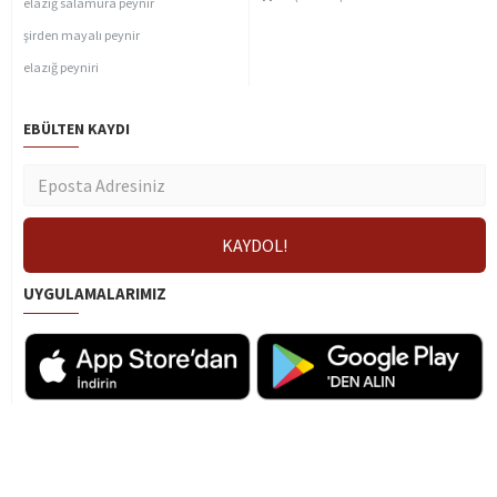
elazığ salamura peynir
şirden mayalı peynir
elazığ peyniri
EBÜLTEN KAYDI
UYGULAMALARIMIZ