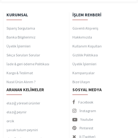
KURUMSAL
İŞLEM REHBERI
Sipariş Sorgulama
Güvenli Alışveriş
Banka Bilgilerimiz
Hakkımızda
Üyelik İşlemleri
Kullanım Koşulları
Sıkça Sorulan Sorular
Gizlilik Politikası
İade & geri ödeme Politikası
Üyelik İşlemleri
Kargo & Teslimat
Kampanyalar
Nasıl Ürün Alırım ?
Bize Ulaşın
ARANAN KELIMELER
SOSYAL MEDYA
Facebook
elazığ yöresel ürünler
İnstagram
elazığ peynir
Youtube
orcik
Pinterest
şavak tulum peyniri
X (Twitter)