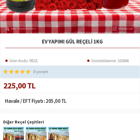
EV YAPIMI GÜL REÇELI 1KG
Ürün Kodu:
Görüntülenme: 102066
0611
0 yorum
225,00 TL
Havale / EFT Fiyatı :
205,00 TL
Diğer Reçel Çeşitleri