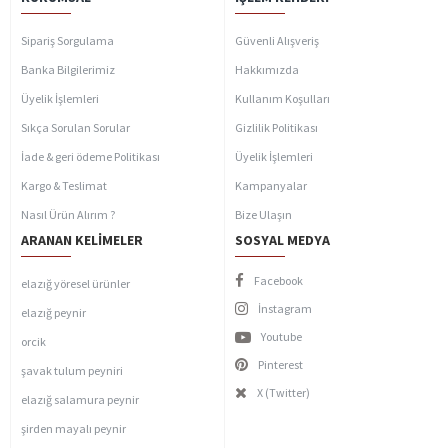
Sipariş Sorgulama
Güvenli Alışveriş
Banka Bilgilerimiz
Hakkımızda
Üyelik İşlemleri
Kullanım Koşulları
Sıkça Sorulan Sorular
Gizlilik Politikası
İade & geri ödeme Politikası
Üyelik İşlemleri
Kargo & Teslimat
Kampanyalar
Nasıl Ürün Alırım ?
Bize Ulaşın
ARANAN KELIMELER
SOSYAL MEDYA
Facebook
elazığ yöresel ürünler
İnstagram
elazığ peynir
Youtube
orcik
Pinterest
şavak tulum peyniri
X (Twitter)
elazığ salamura peynir
şirden mayalı peynir