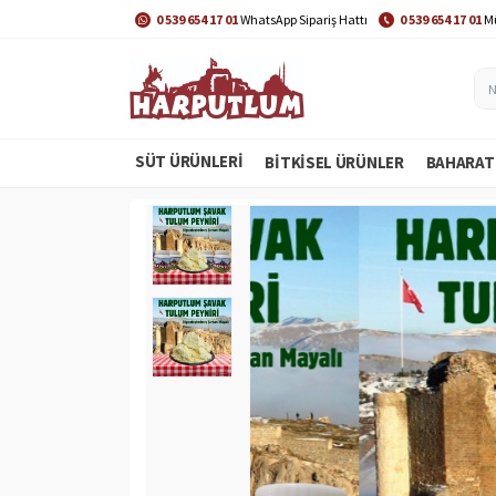
0 539 654 17 01
WhatsApp Sipariş Hattı
0 539 654 17 01
Mü
SÜT ÜRÜNLERİ
BITKISEL ÜRÜNLER
BAHARAT