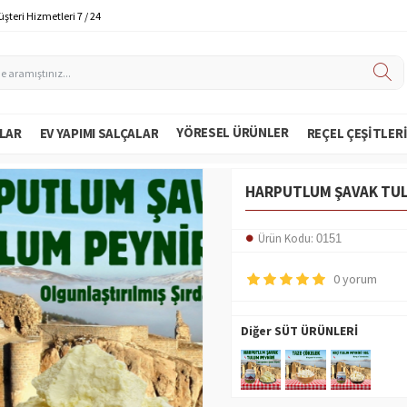
şteri Hizmetleri 7 / 24
YÖRESEL ÜRÜNLER
LAR
EV YAPIMI SALÇALAR
REÇEL ÇEŞITLER
HARPUTLUM ŞAVAK TUL
Ürün Kodu:
0151
0 yorum
Diğer SÜT ÜRÜNLERİ