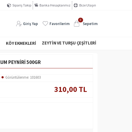
Sipariş Takip
Banka Hesaplarımız
Bize Ulaşın
0
Giriş Yap
Favorilerim
Sepetim
ZEYTIN VE TURŞU ÇEŞITLERI
I
KÖY EKMEKLERI
UM PEYNIRI 500GR
Görüntülenme: 101603
310,00 TL