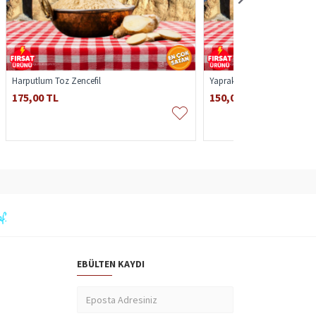
5kg Yayla Saf Keçi Peyniri
1.650,00 TL
EBÜLTEN KAYDI