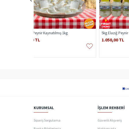
ura Lavaş İnek Koyun
El Kırma Yeşil Zeytin
Har
585,00 TL
17
KURUMSAL
İŞLEM REHBERI
Sipariş Sorgulama
Güvenli Alışveriş
Banka Bilgilerimiz
Hakkımızda