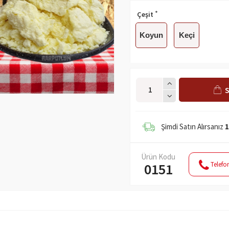
Çeşit
Koyun
Keçi
S
Şimdi Satın Alırsanız
1
Ürün Kodu
Telefon
0151