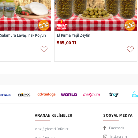
putlum Toz Zencefil
Yaprak İnek Tulum Peyniri 500gr
5,00 TL
150,00 TL
ARANAN KELIMELER
SOSYAL MEDYA
Facebook
elazığ yöresel ürünler
İnstagram
elazığ peynir