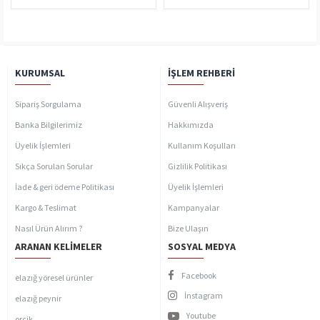
KURUMSAL
İŞLEM REHBERI
Sipariş Sorgulama
Güvenli Alışveriş
Banka Bilgilerimiz
Hakkımızda
Üyelik İşlemleri
Kullanım Koşulları
Sıkça Sorulan Sorular
Gizlilik Politikası
İade & geri ödeme Politikası
Üyelik İşlemleri
Kargo & Teslimat
Kampanyalar
Nasıl Ürün Alırım ?
Bize Ulaşın
ARANAN KELIMELER
SOSYAL MEDYA
Facebook
elazığ yöresel ürünler
İnstagram
elazığ peynir
Youtube
orcik