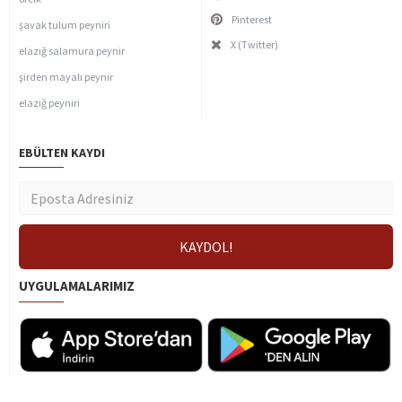
Pinterest
şavak tulum peyniri
X (Twitter)
elazığ salamura peynir
şirden mayalı peynir
elazığ peyniri
EBÜLTEN KAYDI
UYGULAMALARIMIZ