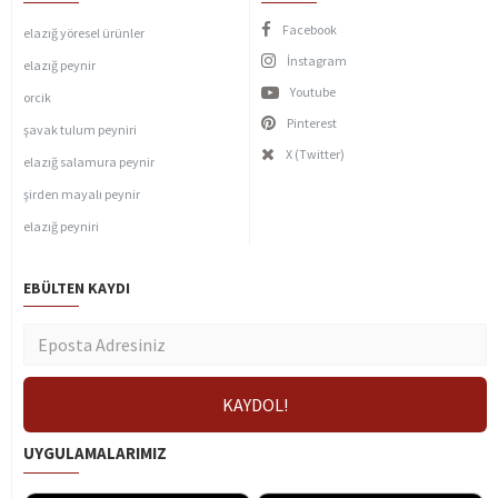
Facebook
elazığ yöresel ürünler
İnstagram
elazığ peynir
Youtube
orcik
Pinterest
şavak tulum peyniri
X (Twitter)
elazığ salamura peynir
şirden mayalı peynir
elazığ peyniri
EBÜLTEN KAYDI
UYGULAMALARIMIZ