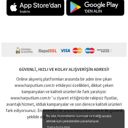
GÜVENLI, HIZLI VE KOLAY ALIŞVERIŞIN ADRESI!
Online alışveriş platformları arasında bir adım öne çıkan
www.harputlum.com.tr etkileyici özellikleri, dikkat çeken
kampanyaları ve kaliteli ürünleri ile fark yaratıyor.
www.harputlum.com.tr ' u ziyaret ettiğinizde rakipsiz fiyatlar,
avantajlı hizmet, iddialı kampanyalar ve son derece kaliteli ürünleri
fark ediyorsunuz. En önemlisi de www.harputlum.com.tr ile güvenli
Bu site, hizmetlerini sunmak ve trafiği analiz
şekilde alışveriş yapmanıza imkân tanınıyor.
etmek için çerezlerden yararlanıyor.
Daha fazla bilgi