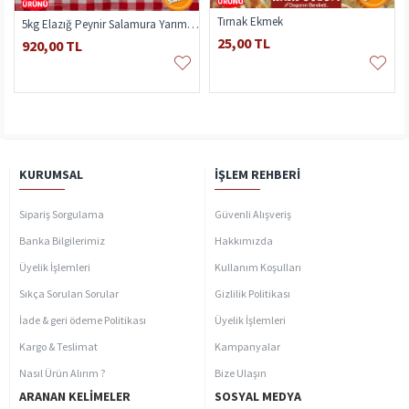
Tırnak Ekmek
5kg Elazığ Peynir Salamura Yarım Yağlı
25,00 TL
920,00 TL
KURUMSAL
İŞLEM REHBERI
Sipariş Sorgulama
Güvenli Alışveriş
Banka Bilgilerimiz
Hakkımızda
Üyelik İşlemleri
Kullanım Koşulları
Sıkça Sorulan Sorular
Gizlilik Politikası
İade & geri ödeme Politikası
Üyelik İşlemleri
Kargo & Teslimat
Kampanyalar
Nasıl Ürün Alırım ?
Bize Ulaşın
ARANAN KELIMELER
SOSYAL MEDYA