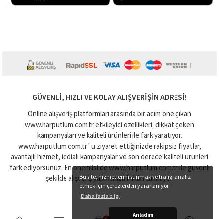
GÜVENLI, HIZLI VE KOLAY ALIŞVERIŞIN ADRESI!
Online alışveriş platformları arasında bir adım öne çıkan
www.harputlum.com.tr etkileyici özellikleri, dikkat çeken
kampanyaları ve kaliteli ürünleri ile fark yaratıyor.
www.harputlum.com.tr ' u ziyaret ettiğinizde rakipsiz fiyatlar,
avantajlı hizmet, iddialı kampanyalar ve son derece kaliteli ürünleri
fark ediyorsunuz. En önemlisi de www.harputlum.com.tr ile güvenli
Bu site, hizmetlerini sunmak ve trafiği analiz
şekilde alışveriş yapmanıza imkân tanınıyor.
etmek için çerezlerden yararlanıyor.
Daha fazla bilgi
Anladım
0