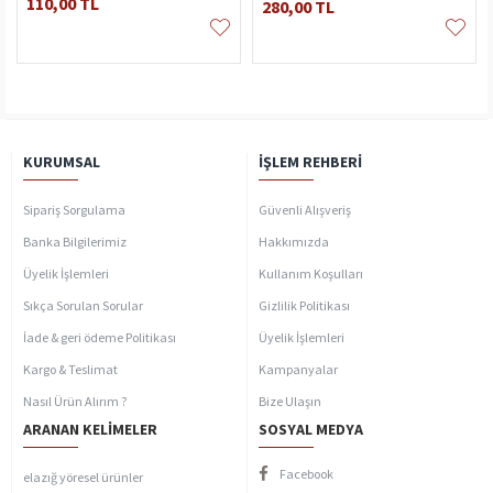
110,00 TL
280,00 TL
KURUMSAL
İŞLEM REHBERI
Sipariş Sorgulama
Güvenli Alışveriş
Banka Bilgilerimiz
Hakkımızda
Üyelik İşlemleri
Kullanım Koşulları
Sıkça Sorulan Sorular
Gizlilik Politikası
İade & geri ödeme Politikası
Üyelik İşlemleri
Kargo & Teslimat
Kampanyalar
Nasıl Ürün Alırım ?
Bize Ulaşın
ARANAN KELIMELER
SOSYAL MEDYA
Facebook
elazığ yöresel ürünler