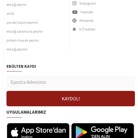
İnstagram
elazığ peynir
Youtube
orcik
Pinterest
şavak tulum peyniri
X (Twitter)
elazığ salamura peynir
şirden mayalı peynir
elazığ peyniri
EBÜLTEN KAYDI
UYGULAMALARIMIZ