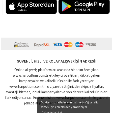
GÜVENLI, HIZLI VE KOLAY ALIŞVERIŞIN ADRESI!
Online alışveriş platformları arasında bir adım öne çıkan
www.harputlum.com.tr etkileyici özellikleri, dikkat çeken
kampanyaları ve kaliteli ürünleri ile fark yaratıyor.
www.harputlum.com.tr ' u ziyaret ettiğinizde rakipsiz fiyatlar,
avantajlı hizmet, iddialı kampanyalar ve son derece kaliteli ürünleri
fark ediyorsunuz. En önemlisi de www.harputlum.com.tr ile güvenli
Bu site, hizmetlerini sunmak ve trafiği analiz
şekilde alışveriş yapmanıza imkân tanınıyor.
etmek için çerezlerden yararlanıyor.
Daha fazla bilgi