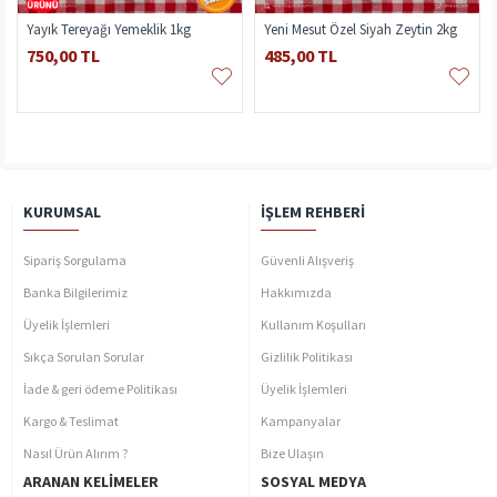
Yayık Tereyağı Yemeklik 1kg
Yeni Mesut Özel Siyah Zeytin 2kg
750,00 TL
485,00 TL
KURUMSAL
İŞLEM REHBERI
Sipariş Sorgulama
Güvenli Alışveriş
Banka Bilgilerimiz
Hakkımızda
Üyelik İşlemleri
Kullanım Koşulları
Sıkça Sorulan Sorular
Gizlilik Politikası
İade & geri ödeme Politikası
Üyelik İşlemleri
Kargo & Teslimat
Kampanyalar
Nasıl Ürün Alırım ?
Bize Ulaşın
ARANAN KELIMELER
SOSYAL MEDYA