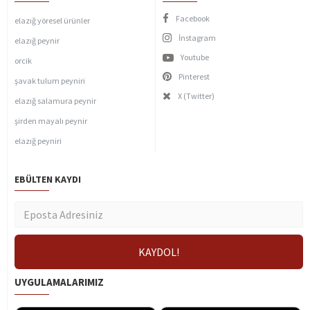
Facebook
elazığ yöresel ürünler
İnstagram
elazığ peynir
Youtube
orcik
Pinterest
şavak tulum peyniri
X (Twitter)
elazığ salamura peynir
şirden mayalı peynir
elazığ peyniri
EBÜLTEN KAYDI
UYGULAMALARIMIZ