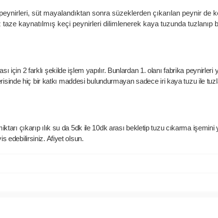
peynirleri, süt mayalandıktan sonra süzeklerden çıkarılan peynir de 
 taze kaynatılmış keçi peynirleri dilimlenerek kaya tuzunda tuzlanıp bi
için 2 farklı şekilde işlem yapılır. Bunlardan 1. olanı fabrika peynirler
çerisinde hiç bir katkı maddesi bulundurmayan sadece iri kaya tuzu ile tuzl
tarı çıkarıp ılık su da 5dk ile 10dk arası bekletip tuzu cıkarma işemini 
 edebilirsiniz. Afiyet olsun.