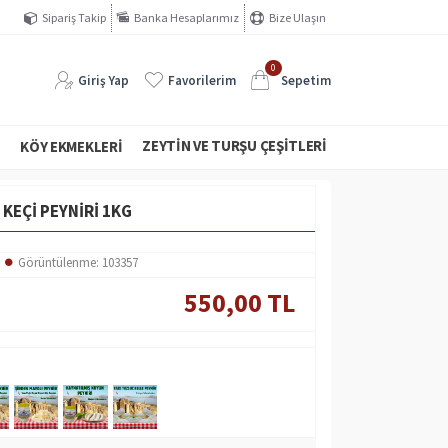
Sipariş Takip
Banka Hesaplarımız
Bize Ulaşın
0
Giriş Yap
Favorilerim
Sepetim
ZEYTIN VE TURŞU ÇEŞITLERI
I
KÖY EKMEKLERI
KEÇI PEYNIRI 1KG
Görüntülenme: 103357
550,00 TL