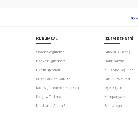
KURUMSAL
İŞLEM REHBERI
Sipariş Sorgulama
Güvenli Alışveriş
Banka Bilgilerimiz
Hakkımızda
Üyelik İşlemleri
Kullanım Koşulları
Sıkça Sorulan Sorular
Gizlilik Politikası
İade & geri ödeme Politikası
Üyelik İşlemleri
Kargo & Teslimat
Kampanyalar
Nasıl Ürün Alırım ?
Bize Ulaşın