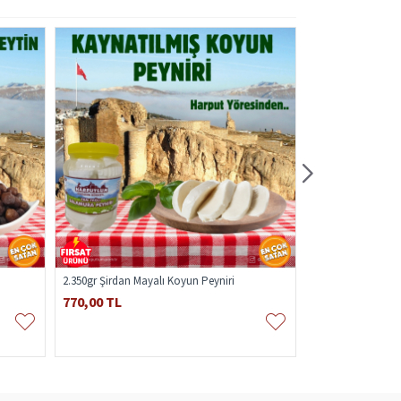
2.350gr Şirdan Mayalı Koyun Peyniri
Ev Yapımı Kayısı R
770,00 TL
230,00 TL