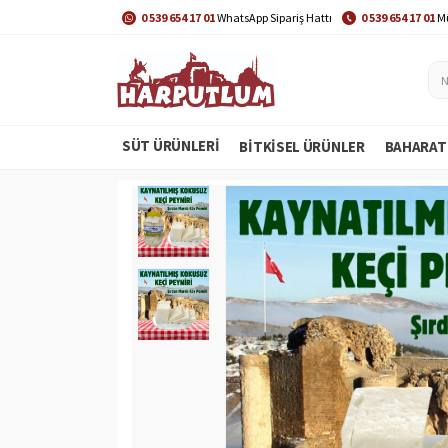
0 539 654 17 01
WhatsApp Sipariş Hattı
0 539 654 17 01
Mü
SÜT ÜRÜNLERİ
BITKISEL ÜRÜNLER
BAHARAT