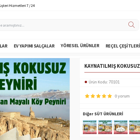
şteri Hizmetleri 7 / 24
YÖRESEL ÜRÜNLER
LAR
EV YAPIMI SALÇALAR
REÇEL ÇEŞITLER
KAYNATILMIŞ KOKUSUZ 
Ürün Kodu:
70101
0 yorum
Diğer SÜT ÜRÜNLERİ