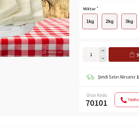
Miktar
1kg
2kg
3kg
S
Şimdi Satın Alırsanız
1
Ürün Kodu
Telefon
70101