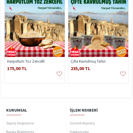
Harputlum Toz Zencefil
Çifte Kavrulmuş Tahin
175,00 TL
235,00 TL
KURUMSAL
İŞLEM REHBERI
Sipariş Sorgulama
Güvenli Alışveriş
Banka Bilgilerimiz
Hakkımızda