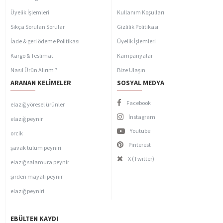
Üyelik İşlemleri
Kullanım Koşulları
Sıkça Sorulan Sorular
Gizlilik Politikası
İade & geri ödeme Politikası
Üyelik İşlemleri
Kargo & Teslimat
Kampanyalar
Nasıl Ürün Alırım ?
Bize Ulaşın
ARANAN KELIMELER
SOSYAL MEDYA
Facebook
elazığ yöresel ürünler
İnstagram
elazığ peynir
Youtube
orcik
Pinterest
şavak tulum peyniri
X (Twitter)
elazığ salamura peynir
şirden mayalı peynir
elazığ peyniri
EBÜLTEN KAYDI