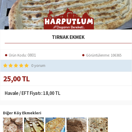
TIRNAK EKMEK
Ürün Kodu:
Görüntülenme: 106365
0801
0 yorum
25,00 TL
Havale / EFT Fiyatı :
18,00 TL
Diğer Köy Ekmekleri