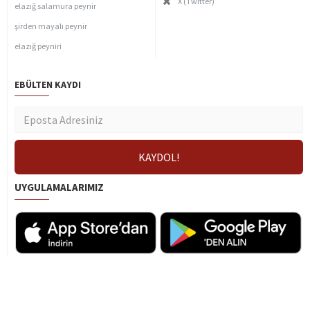
X (Twitter)
elazığ salamura peynir
şirden mayalı peynir
elazığ peyniri
EBÜLTEN KAYDI
UYGULAMALARIMIZ