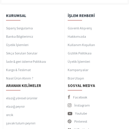
KURUMSAL
İŞLEM REHBERI
Sipariş Sorgulama
Güvenli Alışveriş
Banka Bilgilerimiz
Hakkımızda
Üyelik İşlemleri
Kullanım Koşulları
Sıkça Sorulan Sorular
Gizlilik Politikası
İade & geri ödeme Politikası
Üyelik İşlemleri
Kargo & Teslimat
Kampanyalar
Nasıl Ürün Alırım ?
Bize Ulaşın
ARANAN KELIMELER
SOSYAL MEDYA
Facebook
elazığ yöresel ürünler
İnstagram
elazığ peynir
Youtube
orcik
Pinterest
şavak tulum peyniri