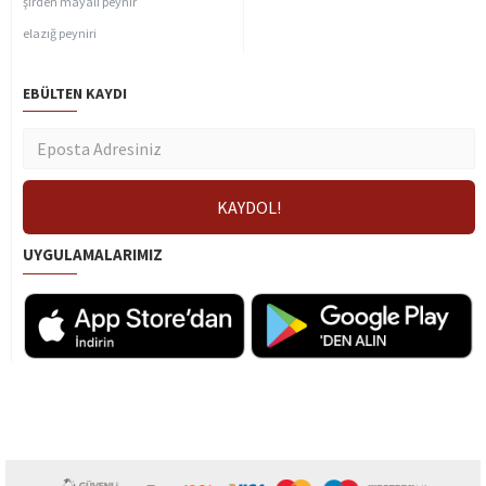
şirden mayalı peynir
elazığ peyniri
EBÜLTEN KAYDI
UYGULAMALARIMIZ