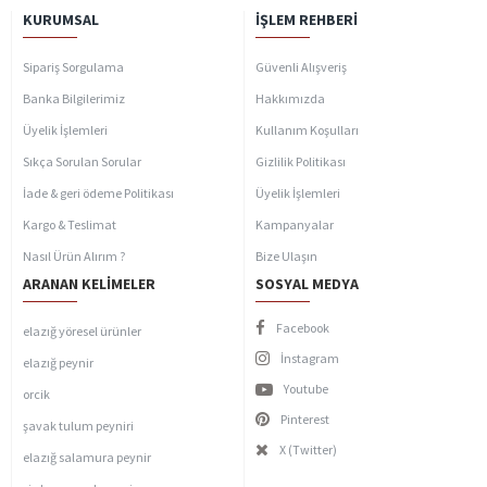
KURUMSAL
İŞLEM REHBERI
Sipariş Sorgulama
Güvenli Alışveriş
Banka Bilgilerimiz
Hakkımızda
Üyelik İşlemleri
Kullanım Koşulları
Sıkça Sorulan Sorular
Gizlilik Politikası
İade & geri ödeme Politikası
Üyelik İşlemleri
Kargo & Teslimat
Kampanyalar
Nasıl Ürün Alırım ?
Bize Ulaşın
ARANAN KELIMELER
SOSYAL MEDYA
Facebook
elazığ yöresel ürünler
İnstagram
elazığ peynir
Youtube
orcik
Pinterest
şavak tulum peyniri
X (Twitter)
elazığ salamura peynir