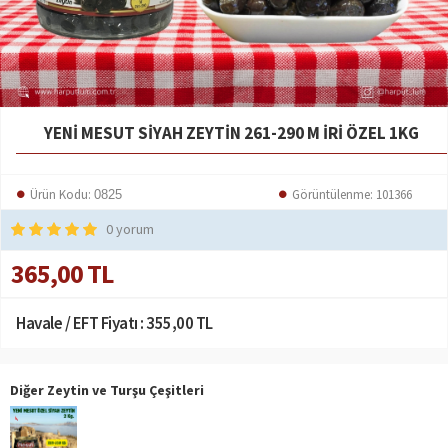
YENI MESUT SIYAH ZEYTIN 261-290 M İRI ÖZEL 1KG
Ürün Kodu:
Görüntülenme: 101366
0825
0 yorum
365,00 TL
Havale / EFT Fiyatı :
355,00 TL
Diğer Zeytin ve Turşu Çeşitleri