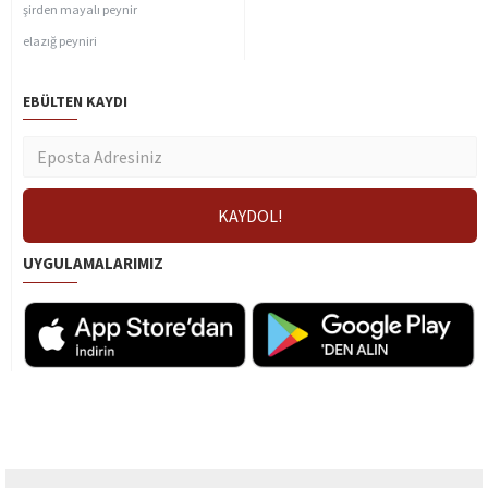
şirden mayalı peynir
elazığ peyniri
EBÜLTEN KAYDI
UYGULAMALARIMIZ