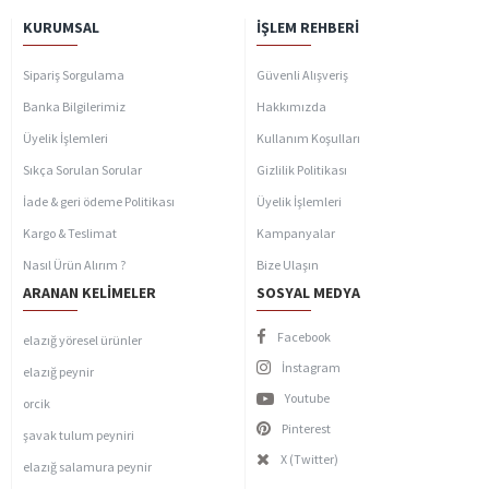
KURUMSAL
İŞLEM REHBERI
Sipariş Sorgulama
Güvenli Alışveriş
Banka Bilgilerimiz
Hakkımızda
Üyelik İşlemleri
Kullanım Koşulları
Sıkça Sorulan Sorular
Gizlilik Politikası
İade & geri ödeme Politikası
Üyelik İşlemleri
Kargo & Teslimat
Kampanyalar
Nasıl Ürün Alırım ?
Bize Ulaşın
ARANAN KELIMELER
SOSYAL MEDYA
Facebook
elazığ yöresel ürünler
İnstagram
elazığ peynir
Youtube
orcik
Pinterest
şavak tulum peyniri
X (Twitter)
elazığ salamura peynir