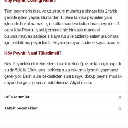
Köy Peyniri Özelliği Nedir?
Tüm peynirlerin kısa ve uzun süre muhafaza olması için 2 farklı
şekilde işlem yapılır. Bunlardan 1. olanı fabrika peynirleri yani
içlerinde bozulmaması için katkı maddesi bulunduran peynirler. 2.
olanı Köy Peyniri, yani içerisinde hiç bir katkı maddesi
bulundurmayan sadece iri kaya tuzu ile tuzlanıp salamura olması
için bekletilmiş peynirlerdir. Peyniri koruyan sadece kaya tuzudur.
Köy Peyniri Nasıl Tüketilmeli?
Köy Peynirlerini tüketmeden önce tüketeceğiniz miktarı çıkarıp ılık
su da 5dk ile 10dk arası bekletip tuzu cıkarma işemini yapmanız
gerekiyor. Belirli süre beklettikten sonra suyu döküp peyniri musluk
suyundan gecirip servis edebilirsiniz. Afiyet olsun.
Ürün Yorumları
Taksit Seçenekleri