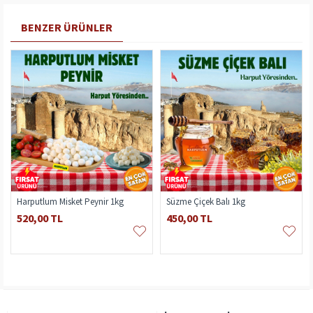
BENZER ÜRÜNLER
g
Harputlum Misket Peynir 1kg
Süzme Çiçek Balı 1kg
520,00 TL
450,00 TL