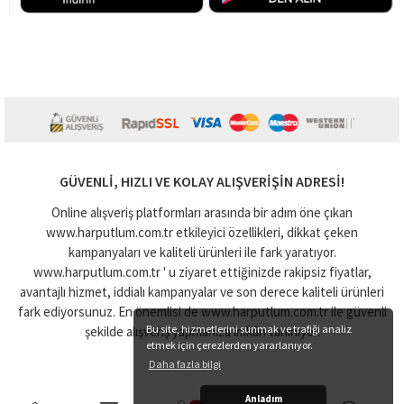
GÜVENLI, HIZLI VE KOLAY ALIŞVERIŞIN ADRESI!
Online alışveriş platformları arasında bir adım öne çıkan
www.harputlum.com.tr etkileyici özellikleri, dikkat çeken
kampanyaları ve kaliteli ürünleri ile fark yaratıyor.
www.harputlum.com.tr ' u ziyaret ettiğinizde rakipsiz fiyatlar,
avantajlı hizmet, iddialı kampanyalar ve son derece kaliteli ürünleri
fark ediyorsunuz. En önemlisi de www.harputlum.com.tr ile güvenli
Bu site, hizmetlerini sunmak ve trafiği analiz
şekilde alışveriş yapmanıza imkân tanınıyor.
etmek için çerezlerden yararlanıyor.
Daha fazla bilgi
Anladım