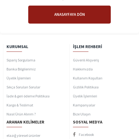
ANASAYFAYA DÖN
KURUMSAL
İŞLEM REHBERI
Sipariş Sorgulama
Güvenli Alışveriş
Banka Bilgilerimiz
Hakkımızda
Üyelik İşlemleri
Kullanım Koşulları
Sıkça Sorulan Sorular
Gizlilik Politikası
İade & geri ödeme Politikası
Üyelik İşlemleri
Kargo & Teslimat
Kampanyalar
Nasıl Ürün Alırım ?
Bize Ulaşın
ARANAN KELIMELER
SOSYAL MEDYA
Facebook
elazığ yöresel ürünler