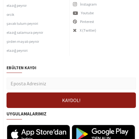
İnstagram
elazığ peynir
Youtube
orcik
Pinterest
şavak tulum peyniri
X (Twitter)
elazığ salamura peynir
şirden mayalı peynir
elazığ peyniri
EBÜLTEN KAYDI
UYGULAMALARIMIZ