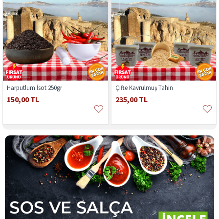
Harputlum İsot 250gr
Çifte Kavrulmuş Tahin
150,00 TL
235,00 TL