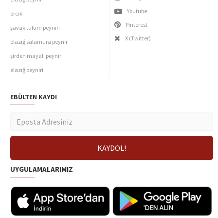
Youtube
orcik
Pinterest
şavak tulum peyniri
X (Twitter)
elazığ salamura peynir
şirden mayalı peynir
elazığ peyniri
EBÜLTEN KAYDI
UYGULAMALARIMIZ