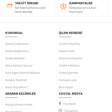
TAKSIT İMKANI
KAMPANYALAR
Tüm Kredi kartlarına 12 & 6
Kampanya ve Fırsatları
taksit seçeneği
Kaçırmayın
KURUMSAL
İŞLEM REHBERI
Sipariş Sorgulama
Güvenli Alışveriş
Banka Bilgilerimiz
Hakkımızda
Üyelik İşlemleri
Kullanım Koşulları
Sıkça Sorulan Sorular
Gizlilik Politikası
İade & geri ödeme Politikası
Üyelik İşlemleri
Kargo & Teslimat
Kampanyalar
Nasıl Ürün Alırım ?
Bize Ulaşın
ARANAN KELIMELER
SOSYAL MEDYA
Facebook
elazığ yöresel ürünler
İnstagram
elazığ peynir