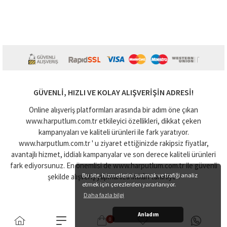
GÜVENLI, HIZLI VE KOLAY ALIŞVERIŞIN ADRESI!
Online alışveriş platformları arasında bir adım öne çıkan
www.harputlum.com.tr etkileyici özellikleri, dikkat çeken
kampanyaları ve kaliteli ürünleri ile fark yaratıyor.
www.harputlum.com.tr ' u ziyaret ettiğinizde rakipsiz fiyatlar,
avantajlı hizmet, iddialı kampanyalar ve son derece kaliteli ürünleri
fark ediyorsunuz. En önemlisi de www.harputlum.com.tr ile güvenli
Bu site, hizmetlerini sunmak ve trafiği analiz
şekilde alışveriş yapmanıza imkân tanınıyor.
etmek için çerezlerden yararlanıyor.
Daha fazla bilgi
Anladım
0