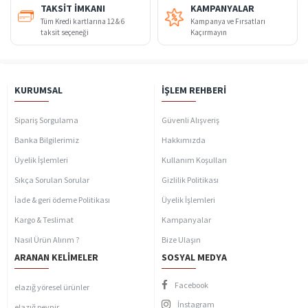
TAKSIT İMKANI
KAMPANYALAR
Tüm Kredi kartlarına 12 & 6
Kampanya ve Fırsatları
taksit seçeneği
Kaçırmayın
KURUMSAL
İŞLEM REHBERI
Sipariş Sorgulama
Güvenli Alışveriş
Banka Bilgilerimiz
Hakkımızda
Üyelik İşlemleri
Kullanım Koşulları
Sıkça Sorulan Sorular
Gizlilik Politikası
İade & geri ödeme Politikası
Üyelik İşlemleri
Kargo & Teslimat
Kampanyalar
Nasıl Ürün Alırım ?
Bize Ulaşın
ARANAN KELIMELER
SOSYAL MEDYA
Facebook
elazığ yöresel ürünler
İnstagram
elazığ peynir