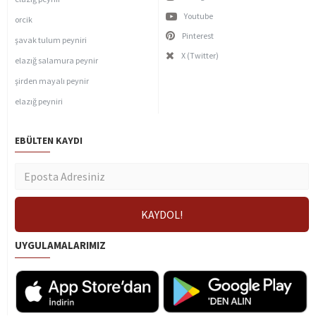
Youtube
orcik
Pinterest
şavak tulum peyniri
X (Twitter)
elazığ salamura peynir
şirden mayalı peynir
elazığ peyniri
EBÜLTEN KAYDI
UYGULAMALARIMIZ