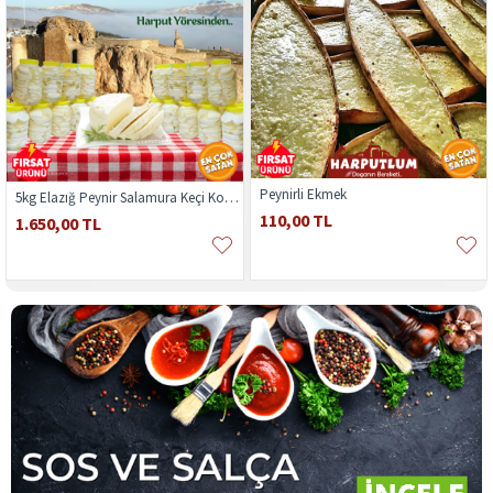
Peynirli Ekmek
5kg Elazığ Peynir Salamura Keçi Koyun Karışık
110,00 TL
1.650,00 TL