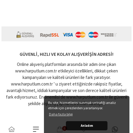
GÜVENLI, HIZLI VE KOLAY ALIŞVERIŞIN ADRESI!
Online alışveriş platformları arasında bir adım öne çıkan
www.harputlum.com.tr etkileyici özellikleri, dikkat çeken
kampanyaları ve kaliteli ürünleri ile fark yaratıyor.
www.harputlum.com.tr ' u ziyaret ettiğinizde rakipsiz fiyatlar,
avantajlı hizmet, iddialı kampanyalar ve son derece kaliteli ürünleri
fark ediyorsunuz. En önemlisi de www.harputlum.com.tr ile güvenli
Bu site, hizmetlerini sunmak ve trafiği analiz
şekilde alışveriş yapmanıza imkân tanınıyor.
etmek için çerezlerden yararlanıyor.
Daha fazla bilgi
Anladım
0