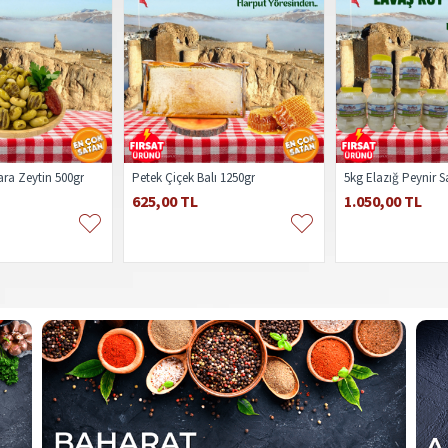
ra Zeytin 500gr
Petek Çiçek Balı 1250gr
625,00 TL
1.050,00 TL