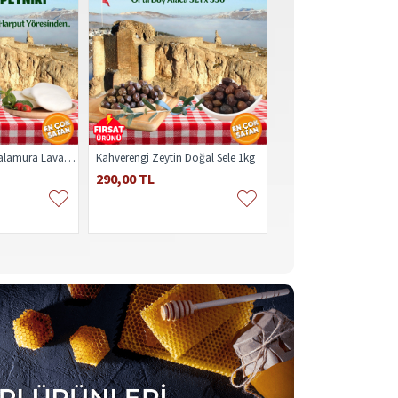
5kg Elazığ Peynir Salamura Lavaş İnek Koyun
Kahverengi Zeytin Doğal Sele 1kg
290,00 TL
1.650,00 TL