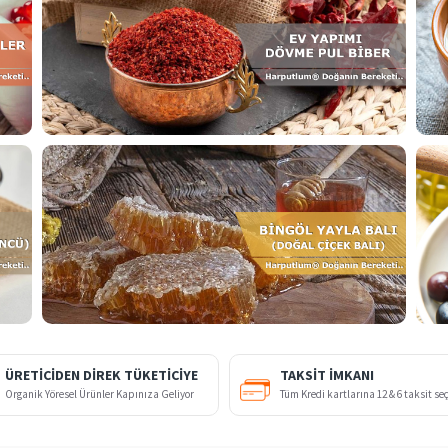
ÜRETİCİDEN DİREK TÜKETİCİYE
TAKSIT İMKANI
Organik Yöresel Ürünler Kapınıza Geliyor
Tüm Kredi kartlarına 12 & 6 taksit se