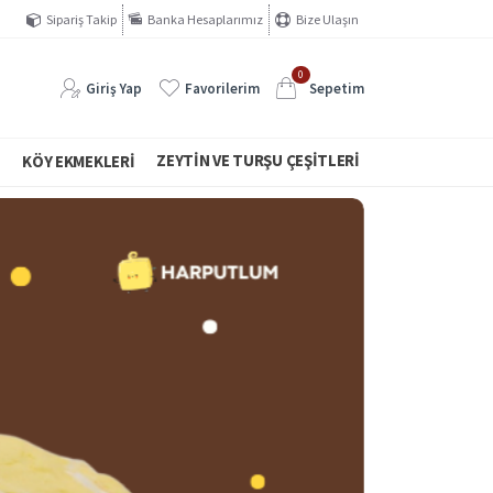
Sipariş Takip
Banka Hesaplarımız
Bize Ulaşın
0
Giriş Yap
Favorilerim
Sepetim
ZEYTIN VE TURŞU ÇEŞITLERI
I
KÖY EKMEKLERI