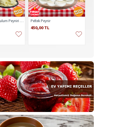
Harputlum Şavak Tulum Peyniri 1kg
Peltek Peynir
Taze Çökelek 1kg
450,00 TL
190,00 TL