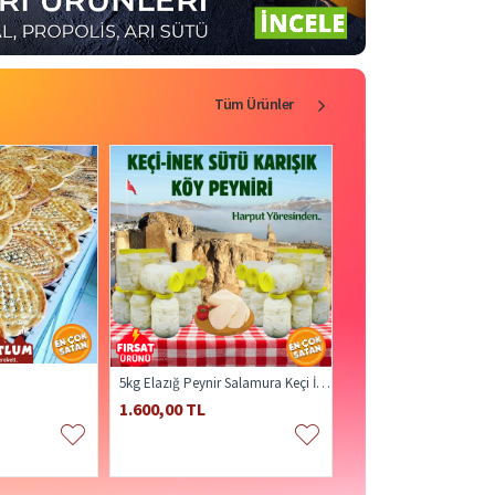
Tüm Ürünler
5kg Elazığ Peynir Salamura Keçi İnek Sütü Karışık
Karışık Salça Domates A
1.600,00 TL
210,00 TL