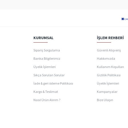
KURUMSAL
İŞLEM REHBERI
Sipariş Sorgulama
Güvenli Alışveriş
Banka Bilgilerimiz
Hakkımızda
Üyelik İşlemleri
Kullanım Koşulları
Sıkça Sorulan Sorular
Gizlilik Politikası
İade & geri ödeme Politikası
Üyelik İşlemleri
Kargo & Teslimat
Kampanyalar
Nasıl Ürün Alırım ?
Bize Ulaşın