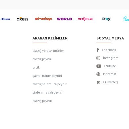
ARANAN KELIMELER
SOSYAL MEDYA
Facebook
elazığ yöresel ürünler
İnstagram
elazığ peynir
Youtube
orcik
Pinterest
şavak tulum peyniri
X (Twitter)
elazığ salamura peynir
şirden mayalı peynir
elazığ peyniri