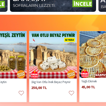
Yağlı Ekmek
Zeytin
1kg Van Otlu İnek Beyaz Peynir
45,00 TL
250,00 TL