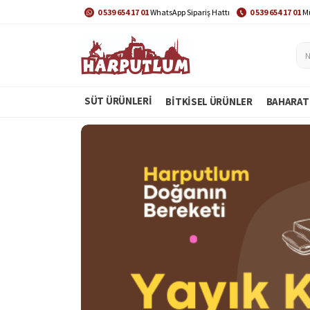
0 539 654 17 01
WhatsApp Sipariş Hattı
0 539 654 17 01
Mü
SÜT ÜRÜNLERİ
BITKISEL ÜRÜNLER
BAHARAT