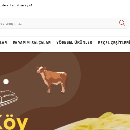
şteri Hizmetleri 7 / 24
YÖRESEL ÜRÜNLER
LAR
EV YAPIMI SALÇALAR
REÇEL ÇEŞITLER