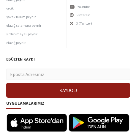
Youtube
orcik
Pinterest
şavak tulum peyniri
X (Twitter)
elazığ salamura peynir
şirden mayalı peynir
elazığ peyniri
EBÜLTEN KAYDI
UYGULAMALARIMIZ