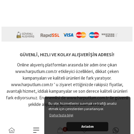
GÜVENLI, HIZLI VE KOLAY ALIŞVERIŞIN ADRESI!
Online alışveriş platformları arasında bir adım öne çıkan
www.harputlum.com.tr etkileyici özellikleri, dikkat çeken
kampanyaları ve kaliteli ürünleri ile fark yaratıyor.
www.harputlum.com.tr ' u ziyaret ettiğinizde rakipsiz fiyatlar,
avantajlı hizmet, iddialı kampanyalar ve son derece kaliteli ürünleri
fark ediyorsunuz. En önemlisi de www.harputlum.com.tr ile güvenli
Bu site, hizmetlerini sunmak ve trafiği analiz
şekilde alışveriş yapmanıza imkân tanınıyor.
etmek için çerezlerden yararlanıyor.
Daha fazla bilgi
Anladım
0