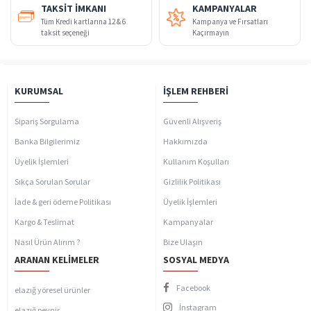
TAKSIT İMKANI
KAMPANYALAR
Tüm Kredi kartlarına 12 & 6
Kampanya ve Fırsatları
taksit seçeneği
Kaçırmayın
KURUMSAL
İŞLEM REHBERI
Sipariş Sorgulama
Güvenli Alışveriş
Banka Bilgilerimiz
Hakkımızda
Üyelik İşlemleri
Kullanım Koşulları
Sıkça Sorulan Sorular
Gizlilik Politikası
İade & geri ödeme Politikası
Üyelik İşlemleri
Kargo & Teslimat
Kampanyalar
Nasıl Ürün Alırım ?
Bize Ulaşın
ARANAN KELIMELER
SOSYAL MEDYA
Facebook
elazığ yöresel ürünler
İnstagram
elazığ peynir