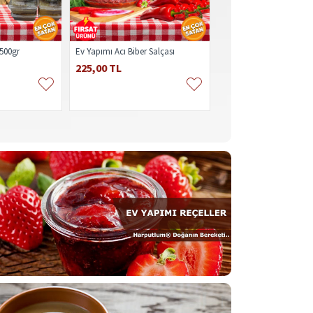
 500gr
Ev Yapımı Acı Biber Salçası
Ev Yapımı Ağın Leblebis
225,00 TL
550,00 TL