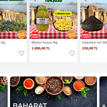
 1kg
Biberiye Turşusu 5kg
Harputlum İsot 250
1.000,00 TL
150,00 TL