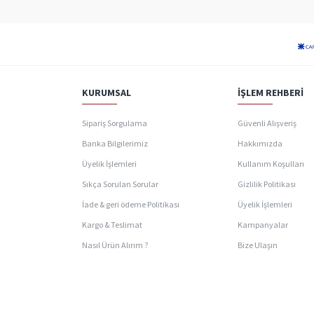
KURUMSAL
İŞLEM REHBERI
Sipariş Sorgulama
Güvenli Alışveriş
Banka Bilgilerimiz
Hakkımızda
Üyelik İşlemleri
Kullanım Koşulları
Sıkça Sorulan Sorular
Gizlilik Politikası
İade & geri ödeme Politikası
Üyelik İşlemleri
Kargo & Teslimat
Kampanyalar
Nasıl Ürün Alırım ?
Bize Ulaşın