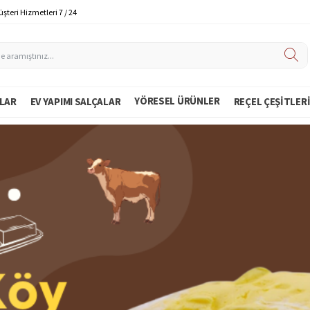
şteri Hizmetleri 7 / 24
YÖRESEL ÜRÜNLER
LAR
EV YAPIMI SALÇALAR
REÇEL ÇEŞITLER