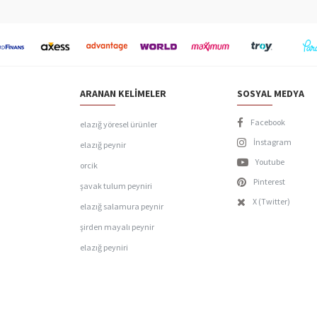
ARANAN KELIMELER
SOSYAL MEDYA
Facebook
elazığ yöresel ürünler
İnstagram
elazığ peynir
Youtube
orcik
Pinterest
şavak tulum peyniri
X (Twitter)
elazığ salamura peynir
şirden mayalı peynir
elazığ peyniri