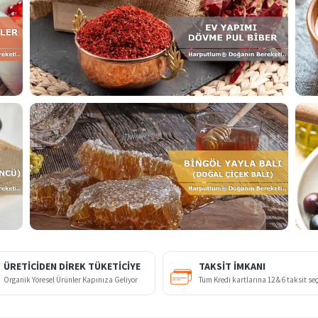
ÜRETİCİDEN DİREK TÜKETİCİYE
TAKSIT İMKANI
Organik Yöresel Ürünler Kapınıza Geliyor
Tüm Kredi kartlarına 12 & 6 taksit se