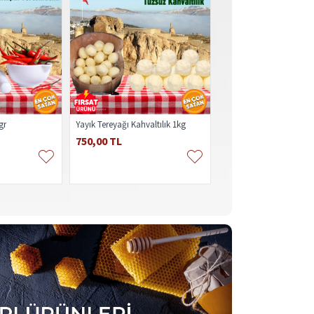
gr
Yayık Tereyağı Kahvaltılık 1kg
Acı Biber Turşusu 5kg
750,00 TL
950,00 TL