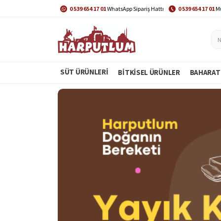
0 539 654 17 01
WhatsApp Sipariş Hattı
0 539 654 17 01
Mü
SÜT ÜRÜNLERİ
BITKISEL ÜRÜNLER
BAHARAT