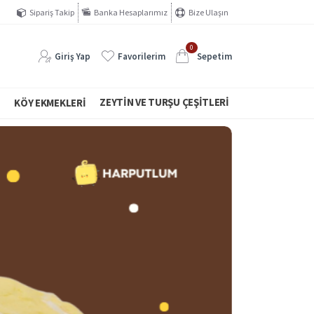
Sipariş Takip
Banka Hesaplarımız
Bize Ulaşın
0
Giriş Yap
Favorilerim
Sepetim
ZEYTIN VE TURŞU ÇEŞITLERI
I
KÖY EKMEKLERI