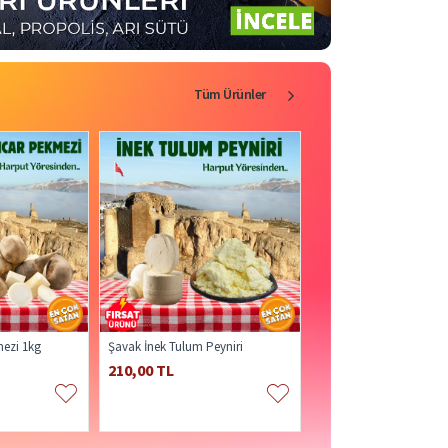
Tüm Ürünler
ezi 1kg
Şavak İnek Tulum Peyniri
Yayık Tereyağı Yemeklik
210,00 TL
750,00 TL