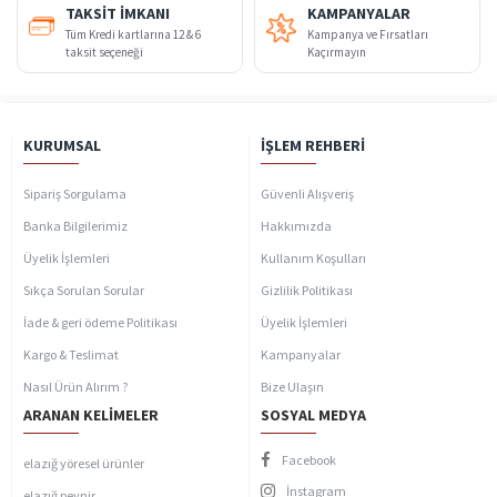
TAKSIT İMKANI
KAMPANYALAR
Tüm Kredi kartlarına 12 & 6
Kampanya ve Fırsatları
taksit seçeneği
Kaçırmayın
KURUMSAL
İŞLEM REHBERI
Sipariş Sorgulama
Güvenli Alışveriş
Banka Bilgilerimiz
Hakkımızda
Üyelik İşlemleri
Kullanım Koşulları
Sıkça Sorulan Sorular
Gizlilik Politikası
İade & geri ödeme Politikası
Üyelik İşlemleri
Kargo & Teslimat
Kampanyalar
Nasıl Ürün Alırım ?
Bize Ulaşın
ARANAN KELIMELER
SOSYAL MEDYA
Facebook
elazığ yöresel ürünler
İnstagram
elazığ peynir