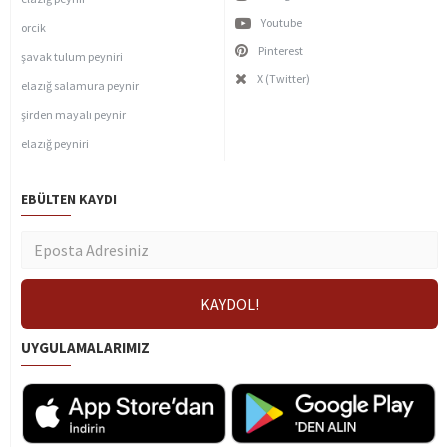
Youtube
orcik
Pinterest
şavak tulum peyniri
X (Twitter)
elazığ salamura peynir
şirden mayalı peynir
elazığ peyniri
EBÜLTEN KAYDI
UYGULAMALARIMIZ