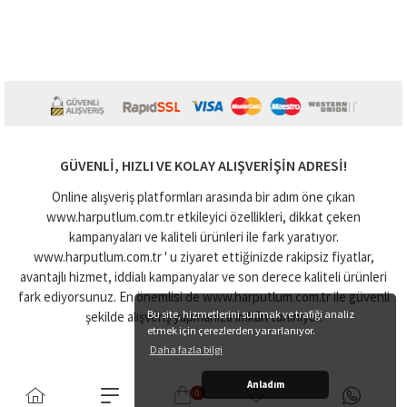
GÜVENLI, HIZLI VE KOLAY ALIŞVERIŞIN ADRESI!
Online alışveriş platformları arasında bir adım öne çıkan
www.harputlum.com.tr etkileyici özellikleri, dikkat çeken
kampanyaları ve kaliteli ürünleri ile fark yaratıyor.
www.harputlum.com.tr ' u ziyaret ettiğinizde rakipsiz fiyatlar,
avantajlı hizmet, iddialı kampanyalar ve son derece kaliteli ürünleri
fark ediyorsunuz. En önemlisi de www.harputlum.com.tr ile güvenli
Bu site, hizmetlerini sunmak ve trafiği analiz
şekilde alışveriş yapmanıza imkân tanınıyor.
etmek için çerezlerden yararlanıyor.
Daha fazla bilgi
Anladım
0