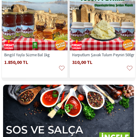
Bingöl Yayla Süzme Bal 1kg
Harputlum Şavak Tulum Peyniri 500gr
1.850,00 TL
310,00 TL