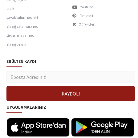
Youtube
orcik
Pinterest
şavak tulum peyniri
X (Twitter)
elazığ salamura peynir
şirden mayalı peynir
elazığ peyniri
EBÜLTEN KAYDI
UYGULAMALARIMIZ