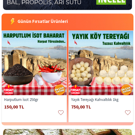
Günün Fırsatlar Ürünleri
Harputlum İsot 250gr
Yayık Tereyağı Kahvaltılık 1kg
150,00 TL
750,00 TL