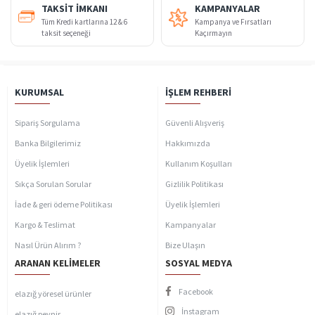
TAKSIT İMKANI
KAMPANYALAR
Tüm Kredi kartlarına 12 & 6
Kampanya ve Fırsatları
taksit seçeneği
Kaçırmayın
KURUMSAL
İŞLEM REHBERI
Sipariş Sorgulama
Güvenli Alışveriş
Banka Bilgilerimiz
Hakkımızda
Üyelik İşlemleri
Kullanım Koşulları
Sıkça Sorulan Sorular
Gizlilik Politikası
İade & geri ödeme Politikası
Üyelik İşlemleri
Kargo & Teslimat
Kampanyalar
Nasıl Ürün Alırım ?
Bize Ulaşın
ARANAN KELIMELER
SOSYAL MEDYA
Facebook
elazığ yöresel ürünler
İnstagram
elazığ peynir