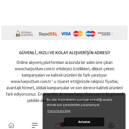
GÜVENLI, HIZLI VE KOLAY ALIŞVERIŞIN ADRESI!
Online alışveriş platformları arasında bir adım öne çıkan
www.harputlum.com.tr etkileyici özellikleri, dikkat çeken
kampanyaları ve kaliteli ürünleri ile fark yaratıyor.
www.harputlum.com.tr ' u ziyaret ettiğinizde rakipsiz fiyatlar,
avantajlı hizmet, iddialı kampanyalar ve son derece kaliteli ürünleri
fark ediyorsunuz. En önemlisi de www.harputlum.com.tr ile güvenli
Bu site, hizmetlerini sunmak ve trafiği analiz
şekilde alışveriş yapmanıza imkân tanınıyor.
etmek için çerezlerden yararlanıyor.
Daha fazla bilgi
Anladım
0