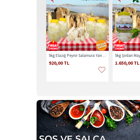
5kg Elazığ Peynir Salamura Yarım Yağlı
5kg Şirdan May
920,00 TL
1.650,00 TL