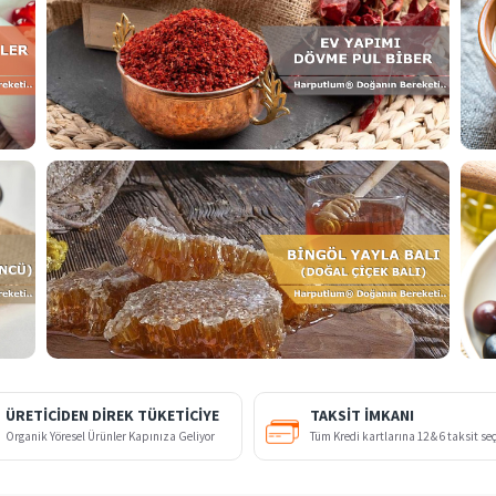
ÜRETİCİDEN DİREK TÜKETİCİYE
TAKSIT İMKANI
Organik Yöresel Ürünler Kapınıza Geliyor
Tüm Kredi kartlarına 12 & 6 taksit se