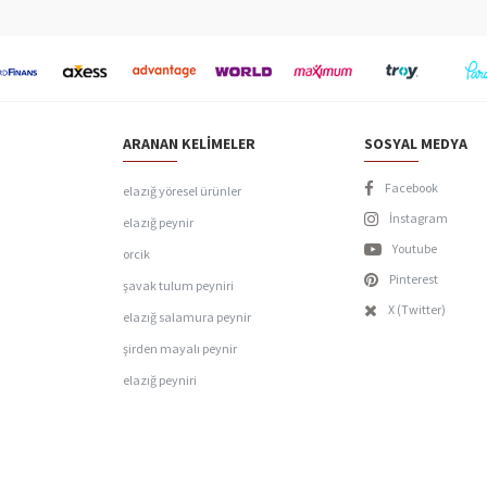
ARANAN KELIMELER
SOSYAL MEDYA
Facebook
elazığ yöresel ürünler
İnstagram
elazığ peynir
Youtube
orcik
Pinterest
şavak tulum peyniri
X (Twitter)
elazığ salamura peynir
şirden mayalı peynir
elazığ peyniri