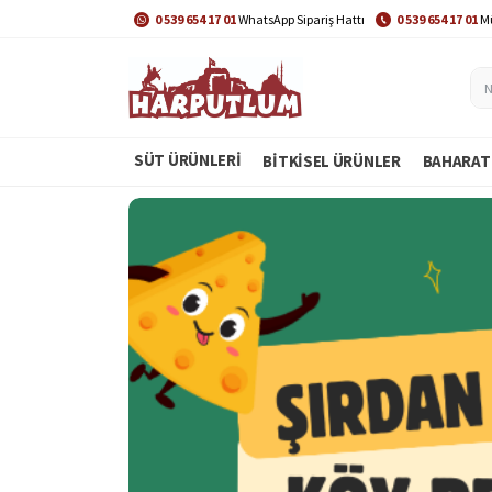
0 539 654 17 01
WhatsApp Sipariş Hattı
0 539 654 17 01
Mü
SÜT ÜRÜNLERİ
BITKISEL ÜRÜNLER
BAHARAT