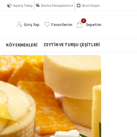
Sipariş Takip
Banka Hesaplarımız
Bize Ulaşın
0
Giriş Yap
Favorilerim
Sepetim
ZEYTIN VE TURŞU ÇEŞITLERI
I
KÖY EKMEKLERI