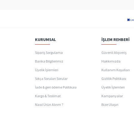
KURUMSAL
İŞLEM REHBERI
Sipariş Sorgulama
Güvenli Alışveriş
Banka Bilgilerimiz
Hakkımızda
Üyelik İşlemleri
Kullanım Koşulları
Sıkça Sorulan Sorular
Gizlilik Politikası
İade & geri ödeme Politikası
Üyelik İşlemleri
Kargo & Teslimat
Kampanyalar
Nasıl Ürün Alırım ?
Bize Ulaşın