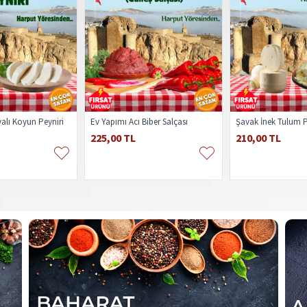
alı Koyun Peyniri
Ev Yapımı Acı Biber Salçası
Şavak İnek Tulum P
225,00 TL
210,00 TL