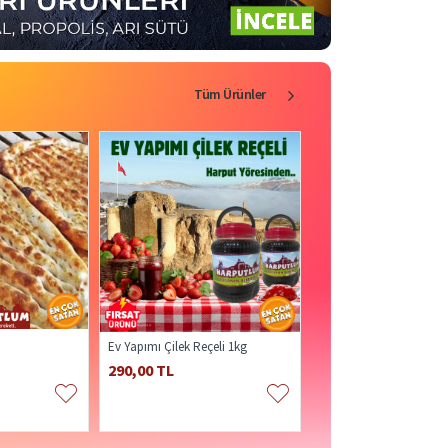
Tüm Ürünler
Ev Yapımı Çilek Reçeli 1kg
Acı Biber Turşusu 1400gr
290,00 TL
300,00 TL