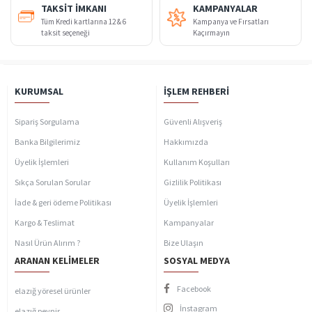
TAKSIT İMKANI
KAMPANYALAR
Tüm Kredi kartlarına 12 & 6
Kampanya ve Fırsatları
taksit seçeneği
Kaçırmayın
KURUMSAL
İŞLEM REHBERI
Sipariş Sorgulama
Güvenli Alışveriş
Banka Bilgilerimiz
Hakkımızda
Üyelik İşlemleri
Kullanım Koşulları
Sıkça Sorulan Sorular
Gizlilik Politikası
İade & geri ödeme Politikası
Üyelik İşlemleri
Kargo & Teslimat
Kampanyalar
Nasıl Ürün Alırım ?
Bize Ulaşın
ARANAN KELIMELER
SOSYAL MEDYA
Facebook
elazığ yöresel ürünler
İnstagram
elazığ peynir