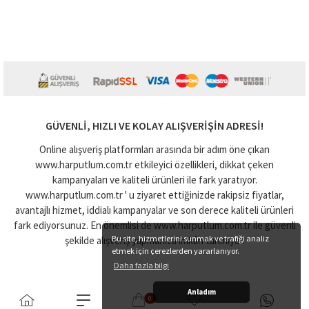
GÜVENLI, HIZLI VE KOLAY ALIŞVERIŞIN ADRESI!
Online alışveriş platformları arasında bir adım öne çıkan
www.harputlum.com.tr etkileyici özellikleri, dikkat çeken
kampanyaları ve kaliteli ürünleri ile fark yaratıyor.
www.harputlum.com.tr ' u ziyaret ettiğinizde rakipsiz fiyatlar,
avantajlı hizmet, iddialı kampanyalar ve son derece kaliteli ürünleri
fark ediyorsunuz. En önemlisi de www.harputlum.com.tr ile güvenli
Bu site, hizmetlerini sunmak ve trafiği analiz
şekilde alışveriş yapmanıza imkân tanınıyor.
etmek için çerezlerden yararlanıyor.
Daha fazla bilgi
Anladım
0