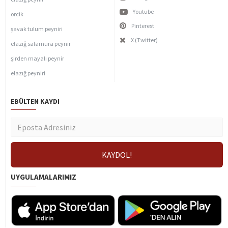
Youtube
orcik
Pinterest
şavak tulum peyniri
X (Twitter)
elazığ salamura peynir
şirden mayalı peynir
elazığ peyniri
EBÜLTEN KAYDI
UYGULAMALARIMIZ