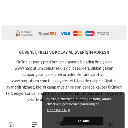
GÜVENLI, HIZLI VE KOLAY ALIŞVERIŞIN ADRESI!
Online alışveriş platformları arasında bir adım öne çıkan
www.harputlum.com.tr etkileyici özellikleri, dikkat çeken
kampanyaları ve kaliteli ürünleri ile fark yaratıyor.
www.harputlum.com.tr ' u ziyaret ettiğinizde rakipsiz fiyatlar,
avantajlı hizmet, iddialı kampanyalar ve son derece kaliteli ürünleri
fark ediyorsunuz. En önemlisi de www.harputlum.com.tr ile güvenli
Bu site, hizmetlerini sunmak ve trafiği analiz
şekilde alışveriş yapmanıza imkân tanınıyor.
etmek için çerezlerden yararlanıyor.
Daha fazla bilgi
Anladım
0