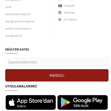
Youtube
orcik
Pinterest
şavak tulum peyniri
X (Twitter)
elazığ salamura peynir
şirden mayalı peynir
elazığ peyniri
EBÜLTEN KAYDI
UYGULAMALARIMIZ