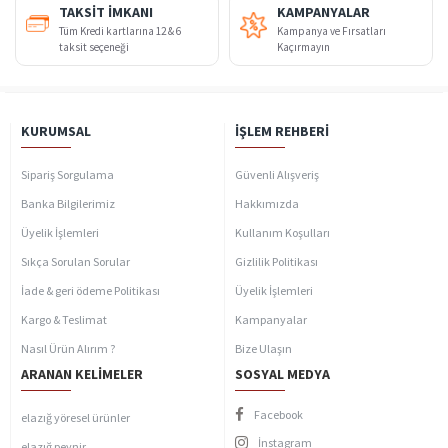
TAKSIT İMKANI
KAMPANYALAR
Tüm Kredi kartlarına 12 & 6
Kampanya ve Fırsatları
taksit seçeneği
Kaçırmayın
KURUMSAL
İŞLEM REHBERI
Sipariş Sorgulama
Güvenli Alışveriş
Banka Bilgilerimiz
Hakkımızda
Üyelik İşlemleri
Kullanım Koşulları
Sıkça Sorulan Sorular
Gizlilik Politikası
İade & geri ödeme Politikası
Üyelik İşlemleri
Kargo & Teslimat
Kampanyalar
Nasıl Ürün Alırım ?
Bize Ulaşın
ARANAN KELIMELER
SOSYAL MEDYA
Facebook
elazığ yöresel ürünler
İnstagram
elazığ peynir